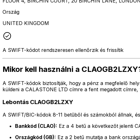
FLOOR 4, BIRCHIN COURT, 20 BIRCHIN LANE, LONDO
Ország
UNITED KINGDOM
A SWIFT-kódot rendszeresen ellenőrzik és frissítik
Mikor kell használni a CLAOGB2LZXY
A SWIFT-kódok biztosítják, hogy a pénz a megfelelő hely
küldeni a CALASTONE LTD címre a fent megadott címre, v
Lebontás CLAOGB2LZXY
A SWIFT/BIC-kódok 8-11 betűből és számokból állnak, és 
Bankkód (CLAO):
Ez a 4 betű a következőt jelent
Országkód (GB):
Ez a 2 betű mutatja a bank országát