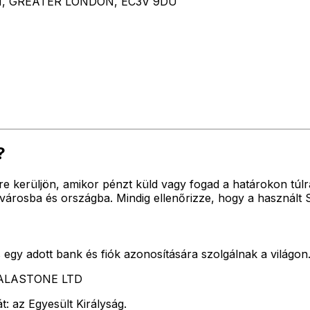
N, GREATER LONDON, EC3V 9DU
?
re kerüljön, amikor pénzt küld vagy fogad a határokon tú
árosba és országba. Mindig ellenőrizze, hogy a használt 
egy adott bank és fiók azonosítására szolgálnak a világon
i CALASTONE LTD
: az Egyesült Királyság.