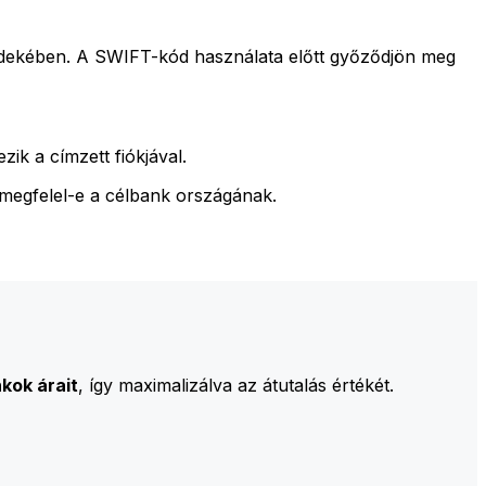
rdekében. A SWIFT-kód használata előtt győződjön meg
ik a címzett fiókjával.
 megfelel-e a célbank országának.
kok árait
, így maximalizálva az átutalás értékét.