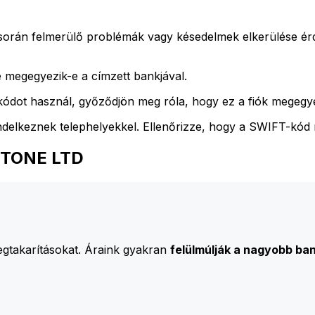
során felmerülő problémák vagy késedelmek elkerülése é
 megegyezik-e a címzett bankjával.
ódot használ, győződjön meg róla, hogy ez a fiók megegyez
ndelkeznek telephelyekkel. Ellenőrizze, hogy a SWIFT-kód
ASTONE LTD
egtakarításokat. Áraink gyakran
felülmúlják a nagyobb ban