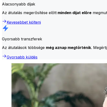
Alacsonyabb díjak
Az átutalás megerősítése előtt
minden díjat előre
megmutat
Kevesebbet költeni
Gyorsabb transzferek
Az átutalások többsége
még aznap megtörténik
. Megért
Gyorsabb küldés