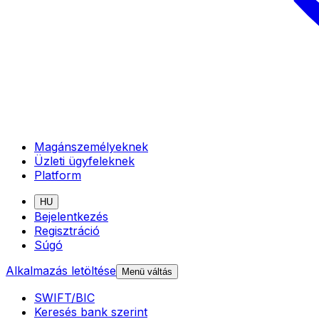
Magánszemélyeknek
Üzleti ügyfeleknek
Platform
HU
Bejelentkezés
Regisztráció
Súgó
Alkalmazás letöltése
Menü váltás
SWIFT/BIC
Keresés bank szerint