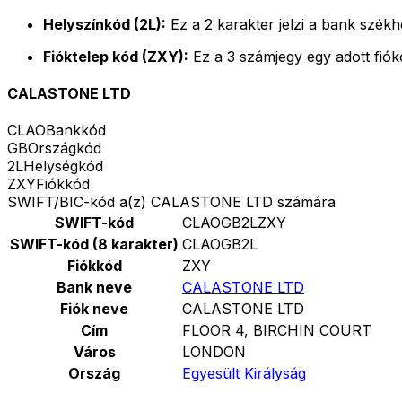
Helyszínkód (2L):
Ez a 2 karakter jelzi a bank székh
Fióktelep kód (ZXY):
Ez a 3 számjegy egy adott fió
CALASTONE LTD
CLAO
Bankkód
GB
Országkód
2L
Helységkód
ZXY
Fiókkód
SWIFT/BIC-kód a(z) CALASTONE LTD számára
SWIFT-kód
CLAOGB2LZXY
SWIFT-kód (8 karakter)
CLAOGB2L
Fiókkód
ZXY
Bank neve
CALASTONE LTD
Fiók neve
CALASTONE LTD
Cím
FLOOR 4, BIRCHIN COURT
Város
LONDON
Ország
Egyesült Királyság