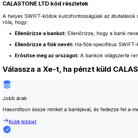
CALASTONE LTD kód részletek
A helyes SWIFT-kódok kulcsfontosságúak az átutalások 
róla, hogy:
Ellenőrizze a bankot:
Ellenőrizze, hogy a bank neve
Ellenőrizze a fiók nevét:
Ha fiók-specifikus SWIFT-k
Erősítse meg az országot:
A bankok világszerte re
Válassza a Xe-t, ha pénzt küld CAL
Jobb árak
Hasonlítson össze minket a bankjával, és fedezze fel a m
Küldj többet