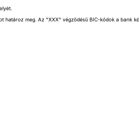
elyét.
kot határoz meg. Az "XXX" végződésű BIC-kódok a bank köz