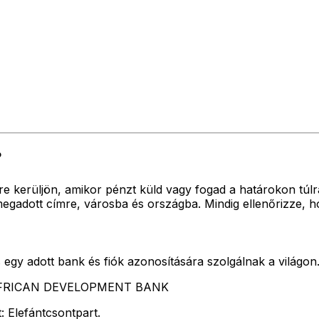
?
re kerüljön, amikor pénzt küld vagy fogad a határokon tú
ott címre, városba és országba. Mindig ellenőrizze, ho
egy adott bank és fiók azonosítására szolgálnak a világon
ti AFRICAN DEVELOPMENT BANK
: Elefántcsontpart.