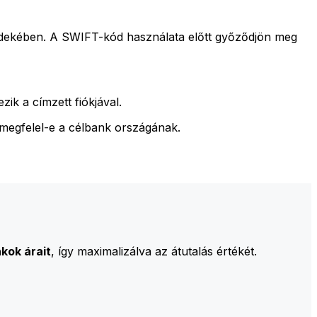
rdekében. A SWIFT-kód használata előtt győződjön meg
ik a címzett fiókjával.
 megfelel-e a célbank országának.
kok árait
, így maximalizálva az átutalás értékét.