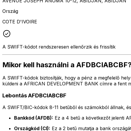
AVENUE JOSEPH ANOMA 10-12, ABIDJAN, ABIDJAN
Ország
COTE D'IVOIRE
A SWIFT-kódot rendszeresen ellenőrzik és frissítik
Mikor kell használni a AFDBCIABCBF
A SWIFT-kódok biztosítják, hogy a pénz a megfelelő hely
küldeni a AFRICAN DEVELOPMENT BANK címre a fent megad
Lebontás AFDBCIABCBF
A SWIFT/BIC-kódok 8-11 betűből és számokból állnak, és 
Bankkód (AFDB):
Ez a 4 betű a következőt jelen
Országkód (CI):
Ez a 2 betű mutatja a bank országát