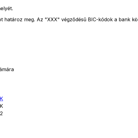
elyét.
ot határoz meg. Az "XXX" végződésű BIC-kódok a bank közp
ámára
K
K
2