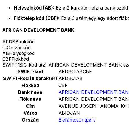
Helyszínkód (AB):
Ez a 2 karakter jelzi a bank székh
Fióktelep kód (CBF):
Ez a 3 számjegy egy adott fiók
AFRICAN DEVELOPMENT BANK
AFDB
Bankkód
CI
Országkód
AB
Helységkód
CBF
Fiókkód
SWIFT/BIC-kód a(z) AFRICAN DEVELOPMENT BANK sz
SWIFT-kód
AFDBCIABCBF
SWIFT-kód (8 karakter)
AFDBCIAB
Fiókkód
CBF
Bank neve
AFRICAN DEVELOPMENT BAN
Fiók neve
AFRICAN DEVELOPMENT BAN
Cím
AVENUE JOSEPH ANOMA 10-1
Város
ABIDJAN
Ország
Elefántcsontpart