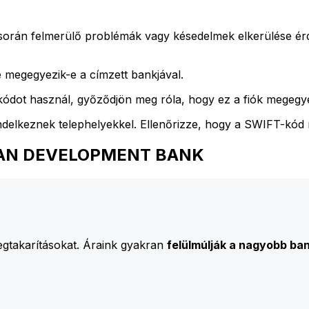
során felmerülő problémák vagy késedelmek elkerülése é
 megegyezik-e a címzett bankjával.
ódot használ, győződjön meg róla, hogy ez a fiók megegyez
ndelkeznek telephelyekkel. Ellenőrizze, hogy a SWIFT-kód
FRICAN DEVELOPMENT BANK
egtakarításokat. Áraink gyakran
felülmúlják a nagyobb ban