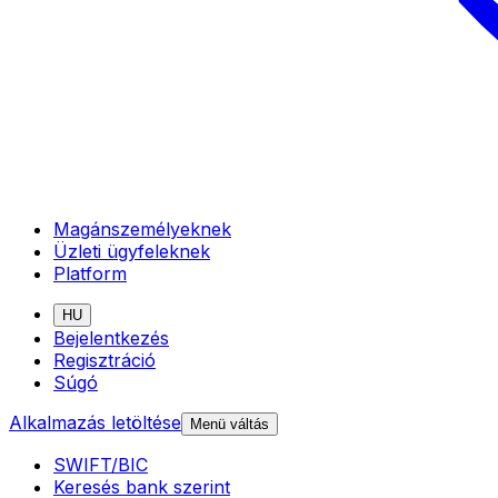
Magánszemélyeknek
Üzleti ügyfeleknek
Platform
HU
Bejelentkezés
Regisztráció
Súgó
Alkalmazás letöltése
Menü váltás
SWIFT/BIC
Keresés bank szerint