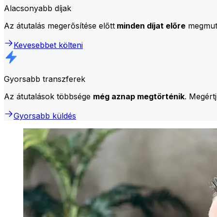
Alacsonyabb díjak
Az átutalás megerősítése előtt
minden díjat előre
megmutat
Kevesebbet költeni
Gyorsabb transzferek
Az átutalások többsége
még aznap megtörténik
. Megért
Gyorsabb küldés