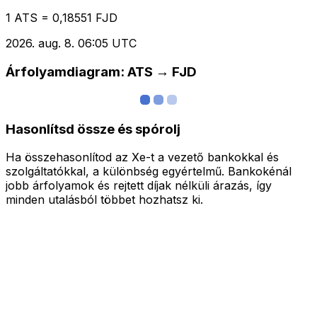
1 ATS = 0,18551 FJD
2026. aug. 8. 06:05 UTC
Árfolyamdiagram: ATS → FJD
Hasonlítsd össze és spórolj
Ha összehasonlítod az Xe-t a vezető bankokkal és
szolgáltatókkal, a különbség egyértelmű. Bankokénál
jobb árfolyamok és rejtett díjak nélküli árazás, így
minden utalásból többet hozhatsz ki.