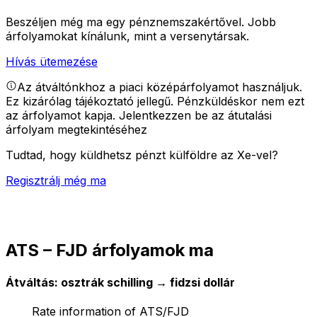
Beszéljen még ma egy pénznemszakértővel.
Jobb
árfolyamokat kínálunk, mint a versenytársak.
Hívás ütemezése
Az átváltónkhoz a piaci középárfolyamot használjuk.
Ez kizárólag tájékoztató jellegű. Pénzküldéskor nem ezt
az árfolyamot kapja.
Jelentkezzen be az átutalási
árfolyam megtekintéséhez
Tudtad, hogy küldhetsz pénzt külföldre az Xe-vel?
Regisztrálj még ma
ATS – FJD árfolyamok ma
Átváltás: osztrák schilling → fidzsi dollár
Rate information of ATS/FJD