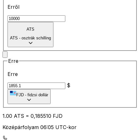
Erről
ATS
ATS
-
osztrák schilling
Erre
Erre
$
FJD
-
fidzsi dollár
1.00
ATS
=
0,
185510
FJD
Középárfolyam 06:05 UTC-kor