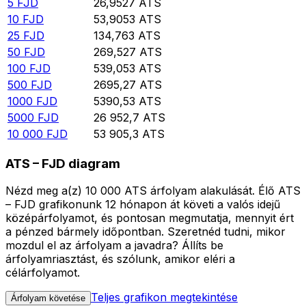
5
FJD
26,9527
ATS
10
FJD
53,9053
ATS
25
FJD
134,763
ATS
50
FJD
269,527
ATS
100
FJD
539,053
ATS
500
FJD
2695,27
ATS
1000
FJD
5390,53
ATS
5000
FJD
26 952,7
ATS
10 000
FJD
53 905,3
ATS
ATS – FJD diagram
Nézd meg a(z) 10 000 ATS árfolyam alakulását. Élő ATS
– FJD grafikonunk 12 hónapon át követi a valós idejű
középárfolyamot, és pontosan megmutatja, mennyit ért
a pénzed bármely időpontban. Szeretnéd tudni, mikor
mozdul el az árfolyam a javadra? Állíts be
árfolyamriasztást, és szólunk, amikor eléri a
célárfolyamot.
Teljes grafikon megtekintése
Árfolyam követése