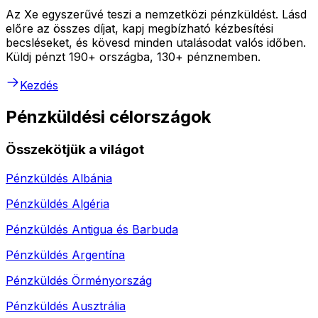
Az Xe egyszerűvé teszi a nemzetközi pénzküldést. Lásd
előre az összes díjat, kapj megbízható kézbesítési
becsléseket, és kövesd minden utalásodat valós időben.
Küldj pénzt 190+ országba, 130+ pénznemben.
Kezdés
Pénzküldési célországok
Összekötjük a világot
Pénzküldés
Albánia
Pénzküldés
Algéria
Pénzküldés
Antigua és Barbuda
Pénzküldés
Argentína
Pénzküldés
Örményország
Pénzküldés
Ausztrália