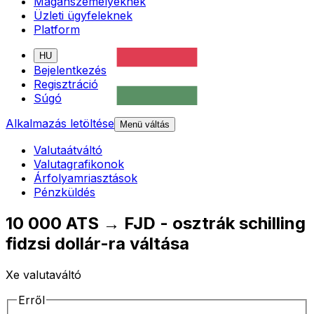
Magánszemélyeknek
Üzleti ügyfeleknek
Platform
HU
Bejelentkezés
Regisztráció
Súgó
Alkalmazás letöltése
Menü váltás
Valutaátváltó
Valutagrafikonok
Árfolyamriasztások
Pénzküldés
10 000 ATS → FJD - osztrák schilling
fidzsi dollár-ra váltása
Xe valutaváltó
Erről