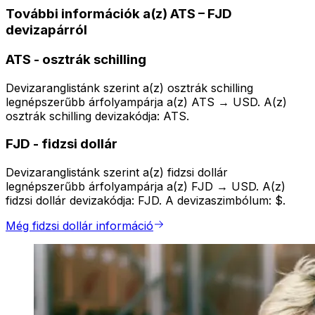
További információk a(z) ATS – FJD
devizapárról
ATS
-
osztrák schilling
Devizaranglistánk szerint a(z) osztrák schilling
legnépszerűbb árfolyampárja a(z) ATS → USD. A(z)
osztrák schilling devizakódja: ATS.
FJD
-
fidzsi dollár
Devizaranglistánk szerint a(z) fidzsi dollár
legnépszerűbb árfolyampárja a(z) FJD → USD. A(z)
fidzsi dollár devizakódja: FJD. A devizaszimbólum: $.
Még fidzsi dollár információ