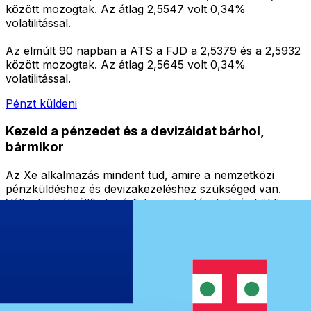
között mozogtak. Az átlag 2,5547 volt 0,34%
volatilitással.
Az elmúlt 90 napban a ATS a FJD a 2,5379 és a 2,5932
között mozogtak. Az átlag 2,5645 volt 0,34%
volatilitással.
Pénzt küldeni
Kezeld a pénzedet és a devizáidat bárhol,
bármikor
Az Xe alkalmazás mindent tud, amire a nemzetközi
pénzküldéshez és devizakezeléshez szükséged van.
Válts devizát, állíts be árfolyamriasztásokat, és küldj
pénzt külföldre rejtett díjak nélkül. Töltsd le még ma!