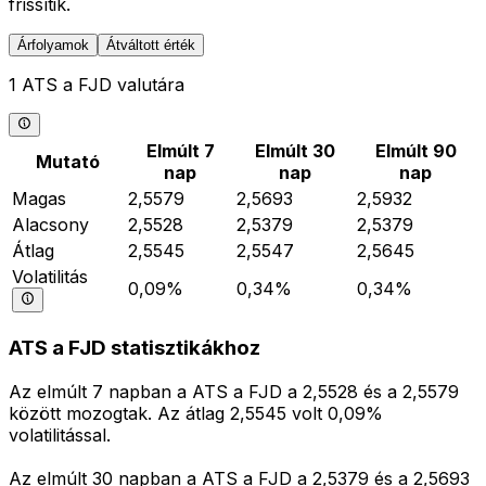
frissítik.
Árfolyamok
Átváltott érték
1 ATS a FJD valutára
Elmúlt 7
Elmúlt 30
Elmúlt 90
Mutató
nap
nap
nap
Magas
2,5579
2,5693
2,5932
Alacsony
2,5528
2,5379
2,5379
Átlag
2,5545
2,5547
2,5645
Volatilitás
0,09%
0,34%
0,34%
ATS a FJD statisztikákhoz
Az elmúlt 7 napban a ATS a FJD a 2,5528 és a 2,5579
között mozogtak. Az átlag 2,5545 volt 0,09%
volatilitással.
Az elmúlt 30 napban a ATS a FJD a 2,5379 és a 2,5693