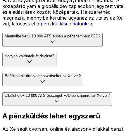
FJD árfolyam: {fromCurrencySymbol}1 = $0.1855. A
középárfolyam a globális devizapiacokon jegyzett vételi
és eladási árak közötti középérték. Ha szeretnéd
megnézni, mennyibe kerülne ugyanez az utalás az Xe-
vel, látogass el a
pénzküldési oldalunkra
.
Mennyibe kerül 10 000 ATS ebben a pénznemben: FJD?
Hogyan válthatok át devizát?
Beállíthatok árfolyamriasztásokat az Xe-vel?
Elküldhetek 10 000 ATS összeget FJD pénznemre az Xe-vel?
A pénzküldés lehet egyszerű
Az Xe segít gyorsan, online és alacsony díjakkal pénzt