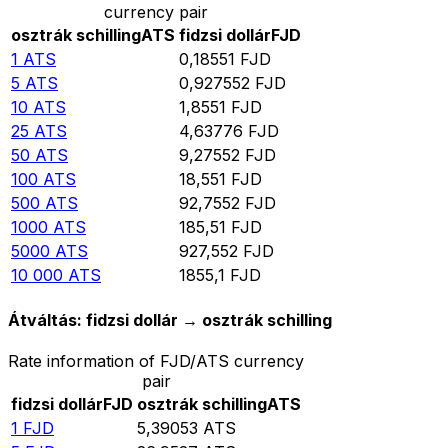
currency pair
osztrák schilling
ATS
fidzsi dollár
FJD
1
ATS
0,18551
FJD
5
ATS
0,927552
FJD
10
ATS
1,8551
FJD
25
ATS
4,63776
FJD
50
ATS
9,27552
FJD
100
ATS
18,551
FJD
500
ATS
92,7552
FJD
1000
ATS
185,51
FJD
5000
ATS
927,552
FJD
10 000
ATS
1855,1
FJD
Átváltás: fidzsi dollár → osztrák schilling
Rate information of FJD/ATS currency
pair
fidzsi dollár
FJD
osztrák schilling
ATS
1
FJD
5,39053
ATS