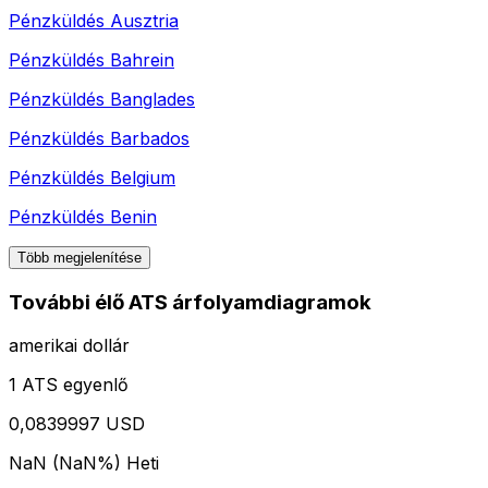
Pénzküldés
Ausztria
Pénzküldés
Bahrein
Pénzküldés
Banglades
Pénzküldés
Barbados
Pénzküldés
Belgium
Pénzküldés
Benin
Több megjelenítése
További élő ATS árfolyamdiagramok
amerikai dollár
1 ATS egyenlő
0,0839997 USD
NaN (NaN%)
Heti