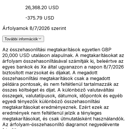
26,368.20 USD
-375.79 USD
Árfolyamok 8/7/2026 szerint
További információk
Az összehasonlítási megtakarítások egyetlen GBP
20,000 USD utaláson alapulnak. A megtakarításokat az
árfolyam összehasonlításával számítják ki, beleértve az
egyes bankok és Xe által ugyanazon a napon 8/7/2026
biztosított marzsokat és díjakat. A megadott
összehasonlítási megtakarítások csak a megadott
példára pontosak, és nem feltétlenül tartalmazzák az
összes költséget és díjat. A különböző valutaváltási
összegek, valutatípusok, dátumok, időpontok és egyéb
egyedi tényezők különböző összehasonlítási
megtakarításokat eredményeznek. Ezért ezek az
eredmények nem feltétlenül jelzik a tényleges
megtakarításokat, és csak útmutatásként használandók.
Az árfolyam-összehasonlító diagramot negyedévente