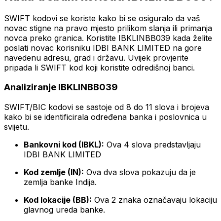
SWIFT kodovi se koriste kako bi se osiguralo da vaš
novac stigne na pravo mjesto prilikom slanja ili primanja
novca preko granica. Koristite IBKLINBB039 kada želite
poslati novac korisniku IDBI BANK LIMITED na gore
navedenu adresu, grad i državu. Uvijek provjerite
pripada li SWIFT kod koji koristite odredišnoj banci.
Analiziranje IBKLINBB039
SWIFT/BIC kodovi se sastoje od 8 do 11 slova i brojeva
kako bi se identificirala određena banka i poslovnica u
svijetu.
Bankovni kod (IBKL):
Ova 4 slova predstavljaju
IDBI BANK LIMITED
Kod zemlje (IN):
Ova dva slova pokazuju da je
zemlja banke Indija.
Kod lokacije (BB):
Ova 2 znaka označavaju lokaciju
glavnog ureda banke.