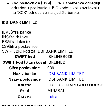
Kod poslovnice (039):
Ove 3 znamenke određuju
određenu poslovnicu. BIC kodovi koji završavaju
na 'XXX' odnose se na sjedište banke.
IDBI BANK LIMITED
IBKL
Šifra banke
IN
Šifra države
BB
Šifra lokacije
039
Šifra poslovnice
SWIFT/BIC kod za IDBI BANK LIMITED
SWIFT kod
IBKLINBB039
SWIFT kod (8 znakova)
IBKLINBB
Šifra poslovnice
039
Naziv banke
IDBI BANK LIMITED
Naziv poslovnice
IDBI BANK LIMITED
Adresa
FLOOR 2, MARI GOLD HOUSE
Grad
MUMBAI
Država
Indija