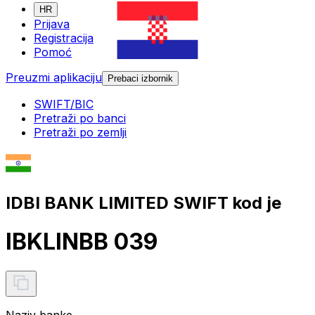
HR
Prijava
Registracija
Pomoć
Preuzmi aplikaciju
Prebaci izbornik
SWIFT/BIC
Pretraži po banci
Pretraži po zemlji
IDBI BANK LIMITED SWIFT kod je
IBKLINBB 039
Naziv banke