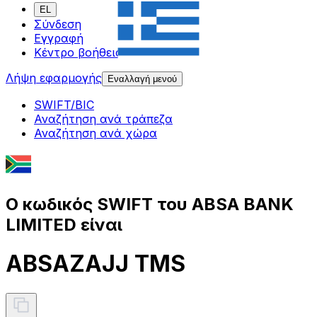
EL
Σύνδεση
Εγγραφή
Κέντρο βοήθειας
Λήψη εφαρμογής
Εναλλαγή μενού
SWIFT/BIC
Αναζήτηση ανά τράπεζα
Αναζήτηση ανά χώρα
Ο κωδικός SWIFT του ABSA BANK
LIMITED είναι
ABSAZAJJ TMS