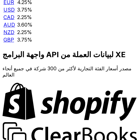
EUR
4.25‎%‎
USD
3.75‎%‎
CAD
2.25‎%‎
AUD
3.60‎%‎
NZD
2.25‎%‎
GBP
3.75‎%‎
واجهة البرامج API لبيانات العملة من XE
مصدر أسعار الفئة التجارية لأكثر من 300 شركة في جميع أنحاء
العالم