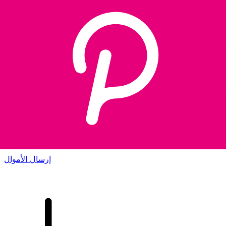
إكس إي (Xe) لتحويلات الأموال الدولية
أرسل المال عبر الإنترنت بسرعة وسهولة وأمان. تتبع مباشر
وإخطارات + خيارات مرنة للتسليم والدفع.
إرسال الأموال