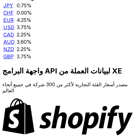
JPY
0.75‎%‎
CHF
0.00‎%‎
EUR
4.25‎%‎
USD
3.75‎%‎
CAD
2.25‎%‎
AUD
3.60‎%‎
NZD
2.25‎%‎
GBP
3.75‎%‎
واجهة البرامج API لبيانات العملة من XE
مصدر أسعار الفئة التجارية لأكثر من 300 شركة في جميع أنحاء
العالم