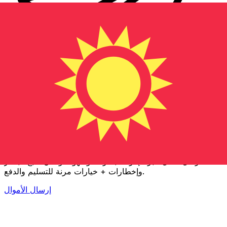
إكس إي (Xe) لتحويلات الأموال الدولية
أرسل المال عبر الإنترنت بسرعة وسهولة وأمان. تتبع مباشر
وإخطارات + خيارات مرنة للتسليم والدفع.
إرسال الأموال