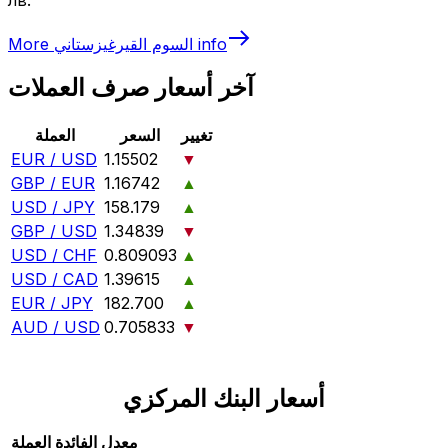
info
السوم القيرغيزستاني
More
آخر أسعار صرف العملات
تغيير
السعر
العملة
EUR / USD
1.15502
▼
GBP / EUR
1.16742
▲
USD / JPY
158.179
▲
GBP / USD
1.34839
▼
USD / CHF
0.809093
▲
USD / CAD
1.39615
▲
EUR / JPY
182.700
▲
AUD / USD
0.705833
▼
أسعار البنك المركزي
معدل الفائدة
العملة