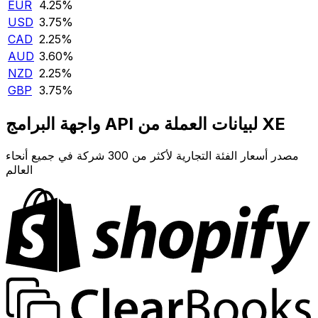
EUR
4.25‎%‎
USD
3.75‎%‎
CAD
2.25‎%‎
AUD
3.60‎%‎
NZD
2.25‎%‎
GBP
3.75‎%‎
واجهة البرامج API لبيانات العملة من XE
مصدر أسعار الفئة التجارية لأكثر من 300 شركة في جميع أنحاء
العالم