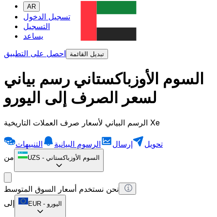
AR
تسجيل الدخول
التسجيل
يساعد
احصل على التطبيق
تبديل القائمة
السوم الأوزباكستاني رسم بياني
لسعر الصرف إلى اليورو
الرسم البياني لأسعار صرف العملات التاريخية Xe
تحويل
إرسال
الرسوم البيانية
التنبيهات
من
السوم الأوزباكستاني
-
UZS
نحن نستخدم أسعار السوق المتوسط
إلى
اليورو
-
EUR