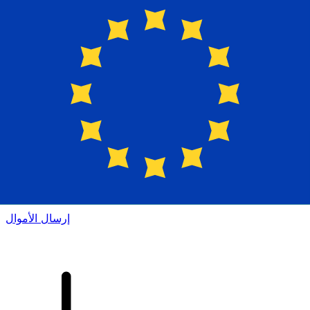
إكس إي (Xe) لتحويلات الأموال الدولية
أرسل المال عبر الإنترنت بسرعة وسهولة وأمان. تتبع مباشر
وإخطارات + خيارات مرنة للتسليم والدفع.
إرسال الأموال