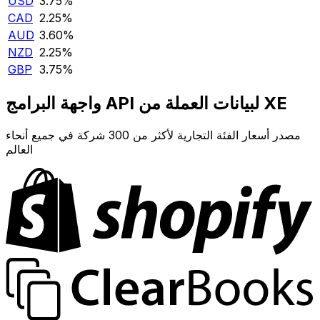
USD
3.75‎%‎
CAD
2.25‎%‎
AUD
3.60‎%‎
NZD
2.25‎%‎
GBP
3.75‎%‎
واجهة البرامج API لبيانات العملة من XE
مصدر أسعار الفئة التجارية لأكثر من 300 شركة في جميع أنحاء
العالم