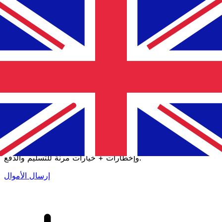
إكس إي (Xe) لتحويلات الأموال الدولية
أرسل المال عبر الإنترنت بسرعة وسهولة وأمان. تتبع مباشر
وإخطارات + خيارات مرنة للتسليم والدفع.
إرسال الأموال