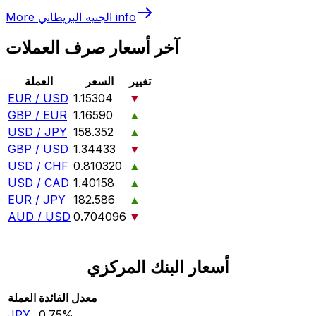
info
الجنيه البريطاني
More
آخر أسعار صرف العملات
تغيير
السعر
العملة
EUR / USD
1.15304
▼
GBP / EUR
1.16590
▲
USD / JPY
158.352
▲
GBP / USD
1.34433
▼
USD / CHF
0.810320
▲
USD / CAD
1.40158
▲
EUR / JPY
182.586
▲
AUD / USD
0.704096
▼
أسعار البنك المركزي
معدل الفائدة
العملة
JPY
0.75‎%‎