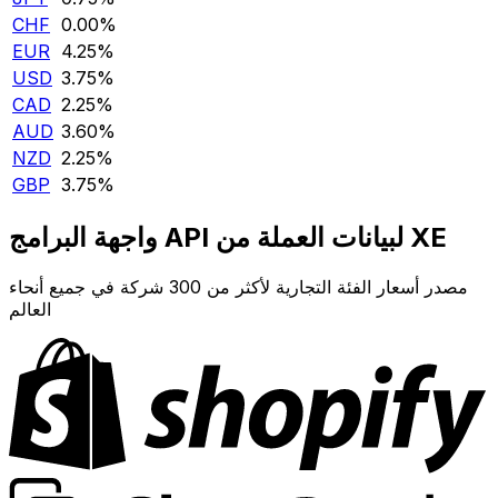
CHF
0.00‎%‎
EUR
4.25‎%‎
USD
3.75‎%‎
CAD
2.25‎%‎
AUD
3.60‎%‎
NZD
2.25‎%‎
GBP
3.75‎%‎
واجهة البرامج API لبيانات العملة من XE
مصدر أسعار الفئة التجارية لأكثر من 300 شركة في جميع أنحاء
العالم