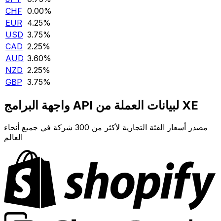
CHF
0.00‎%‎
EUR
4.25‎%‎
USD
3.75‎%‎
CAD
2.25‎%‎
AUD
3.60‎%‎
NZD
2.25‎%‎
GBP
3.75‎%‎
واجهة البرامج API لبيانات العملة من XE
مصدر أسعار الفئة التجارية لأكثر من 300 شركة في جميع أنحاء
العالم