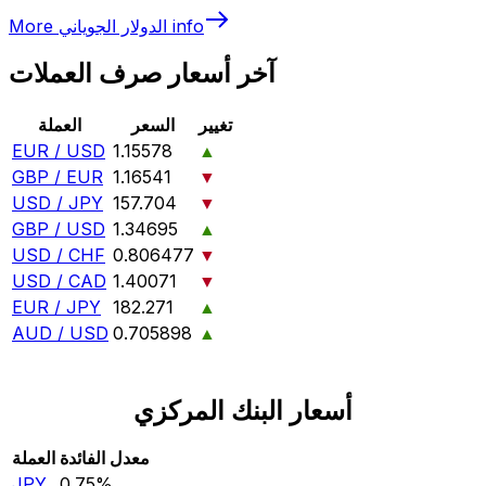
info
الدولار الجوياني
More
آخر أسعار صرف العملات
تغيير
السعر
العملة
EUR / USD
1.15578
▲
GBP / EUR
1.16541
▼
USD / JPY
157.704
▼
GBP / USD
1.34695
▲
USD / CHF
0.806477
▼
USD / CAD
1.40071
▼
EUR / JPY
182.271
▲
AUD / USD
0.705898
▲
أسعار البنك المركزي
معدل الفائدة
العملة
JPY
0.75‎%‎