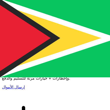
إكس إي (Xe) لتحويلات الأموال الدولية
أرسل المال عبر الإنترنت بسرعة وسهولة وأمان. تتبع مباشر
وإخطارات + خيارات مرنة للتسليم والدفع.
إرسال الأموال