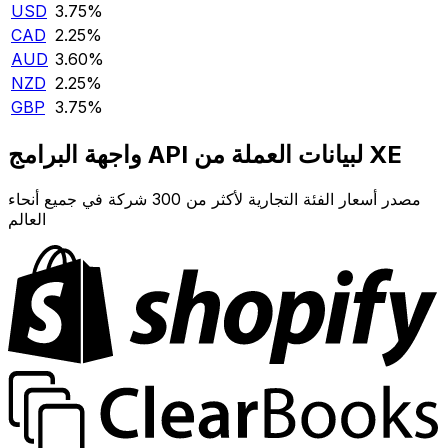
USD
3.75‎%‎
CAD
2.25‎%‎
AUD
3.60‎%‎
NZD
2.25‎%‎
GBP
3.75‎%‎
واجهة البرامج API لبيانات العملة من XE
مصدر أسعار الفئة التجارية لأكثر من 300 شركة في جميع أنحاء
العالم