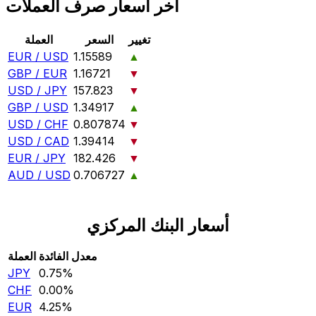
آخر أسعار صرف العملات
تغيير
السعر
العملة
EUR / USD
1.15589
▲
GBP / EUR
1.16721
▼
USD / JPY
157.823
▼
GBP / USD
1.34917
▲
USD / CHF
0.807874
▼
USD / CAD
1.39414
▼
EUR / JPY
182.426
▼
AUD / USD
0.706727
▲
أسعار البنك المركزي
معدل الفائدة
العملة
JPY
0.75‎%‎
CHF
0.00‎%‎
EUR
4.25‎%‎