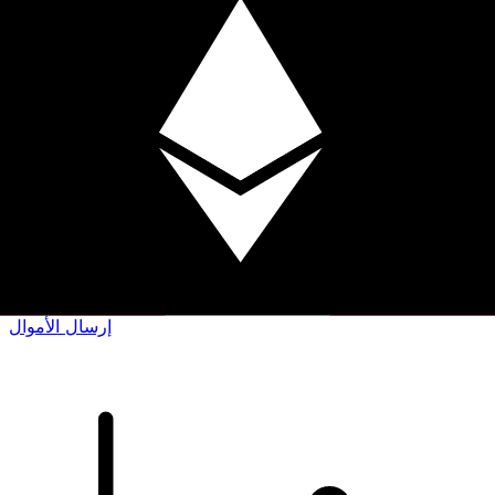
إكس إي (Xe) لتحويلات الأموال الدولية
أرسل المال عبر الإنترنت بسرعة وسهولة وأمان. تتبع مباشر
وإخطارات + خيارات مرنة للتسليم والدفع.
إرسال الأموال