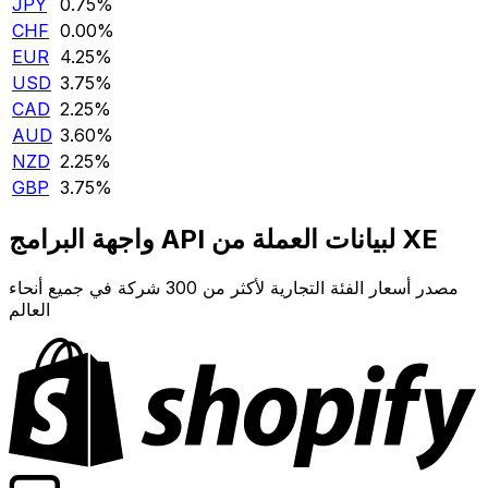
JPY
0.75‎%‎
CHF
0.00‎%‎
EUR
4.25‎%‎
USD
3.75‎%‎
CAD
2.25‎%‎
AUD
3.60‎%‎
NZD
2.25‎%‎
GBP
3.75‎%‎
واجهة البرامج API لبيانات العملة من XE
مصدر أسعار الفئة التجارية لأكثر من 300 شركة في جميع أنحاء
العالم