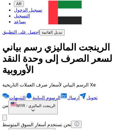
AR
تسجيل الدخول
التسجيل
يساعد
احصل على التطبيق
تبديل القائمة
الرينجت الماليزي رسم بياني
لسعر الصرف إلى وحدة النقد
الأوروبية
الرسم البياني لأسعار صرف العملات التاريخية Xe
تحويل
إرسال
الرسوم البيانية
التنبيهات
من
الرينجت الماليزي
-
MYR
نحن نستخدم أسعار السوق المتوسط