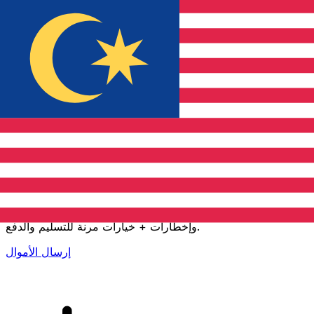
إكس إي (Xe) لتحويلات الأموال الدولية
أرسل المال عبر الإنترنت بسرعة وسهولة وأمان. تتبع مباشر
وإخطارات + خيارات مرنة للتسليم والدفع.
إرسال الأموال