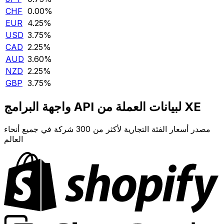
CHF
0.00‎%‎
EUR
4.25‎%‎
USD
3.75‎%‎
CAD
2.25‎%‎
AUD
3.60‎%‎
NZD
2.25‎%‎
GBP
3.75‎%‎
واجهة البرامج API لبيانات العملة من XE
مصدر أسعار الفئة التجارية لأكثر من 300 شركة في جميع أنحاء
العالم