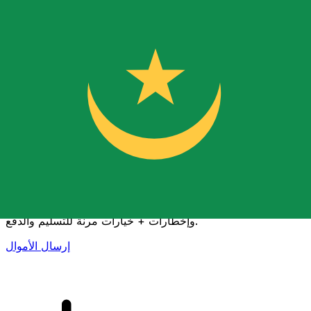
إكس إي (Xe) لتحويلات الأموال الدولية
أرسل المال عبر الإنترنت بسرعة وسهولة وأمان. تتبع مباشر
وإخطارات + خيارات مرنة للتسليم والدفع.
إرسال الأموال