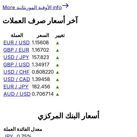
info
الأوقية الموريتانية
More
آخر أسعار صرف العملات
تغيير
السعر
العملة
EUR / USD
1.15608
▲
GBP / EUR
1.16702
▲
USD / JPY
157.823
▲
GBP / USD
1.34917
▲
USD / CHF
0.808220
▲
USD / CAD
1.39458
▲
EUR / JPY
182.456
▲
AUD / USD
0.706714
▲
أسعار البنك المركزي
معدل الفائدة
العملة
JPY
0.75‎%‎