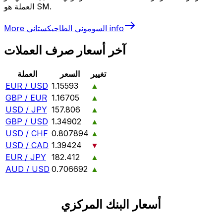
العملة هو SM.
info
السوموني الطاجيكستاني
More
آخر أسعار صرف العملات
تغيير
السعر
العملة
EUR / USD
1.15593
▲
GBP / EUR
1.16705
▲
USD / JPY
157.806
▲
GBP / USD
1.34902
▲
USD / CHF
0.807894
▲
USD / CAD
1.39424
▼
EUR / JPY
182.412
▲
AUD / USD
0.706692
▲
أسعار البنك المركزي