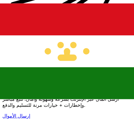
إكس إي (Xe) لتحويلات الأموال الدولية
أرسل المال عبر الإنترنت بسرعة وسهولة وأمان. تتبع مباشر
وإخطارات + خيارات مرنة للتسليم والدفع.
إرسال الأموال