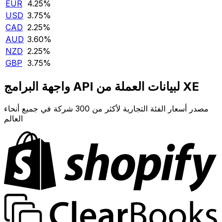
EUR
4.25‎%‎
USD
3.75‎%‎
CAD
2.25‎%‎
AUD
3.60‎%‎
NZD
2.25‎%‎
GBP
3.75‎%‎
واجهة البرامج API لبيانات العملة من XE
مصدر أسعار الفئة التجارية لأكثر من 300 شركة في جميع أنحاء
العالم