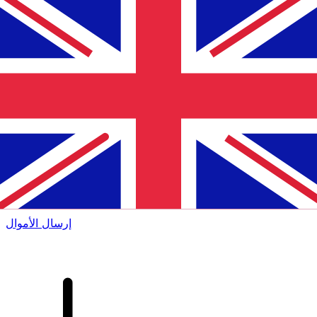
إكس إي (Xe) لتحويلات الأموال الدولية
أرسل المال عبر الإنترنت بسرعة وسهولة وأمان. تتبع مباشر
وإخطارات + خيارات مرنة للتسليم والدفع.
إرسال الأموال