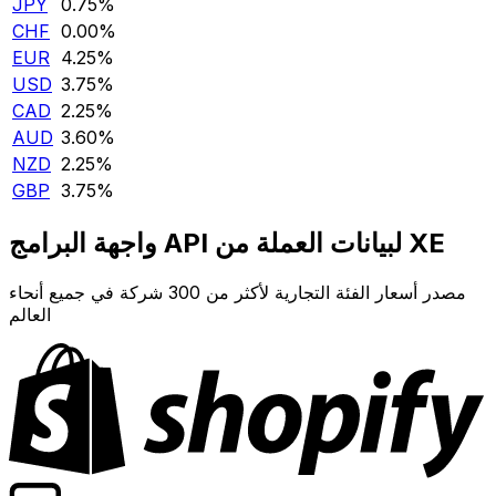
JPY
0.75‎%‎
CHF
0.00‎%‎
EUR
4.25‎%‎
USD
3.75‎%‎
CAD
2.25‎%‎
AUD
3.60‎%‎
NZD
2.25‎%‎
GBP
3.75‎%‎
واجهة البرامج API لبيانات العملة من XE
مصدر أسعار الفئة التجارية لأكثر من 300 شركة في جميع أنحاء
العالم