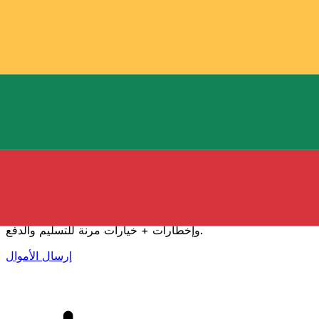
إكس إي (Xe) لتحويلات الأموال الدولية
أرسل المال عبر الإنترنت بسرعة وسهولة وأمان. تتبع مباشر
وإخطارات + خيارات مرنة للتسليم والدفع.
إرسال الأموال