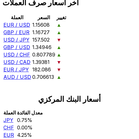
آخر أسعار صرف العملات
تغيير
السعر
العملة
EUR / USD
1.15608
▲
GBP / EUR
1.16727
▲
USD / JPY
157.502
▼
GBP / USD
1.34946
▲
USD / CHF
0.807789
▲
USD / CAD
1.39381
▼
EUR / JPY
182.086
▼
AUD / USD
0.706613
▲
أسعار البنك المركزي
معدل الفائدة
العملة
JPY
0.75‎%‎
CHF
0.00‎%‎
EUR
4.25‎%‎