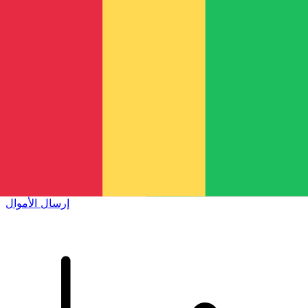
إكس إي (Xe) لتحويلات الأموال الدولية
أرسل المال عبر الإنترنت بسرعة وسهولة وأمان. تتبع مباشر
وإخطارات + خيارات مرنة للتسليم والدفع.
إرسال الأموال