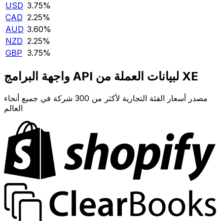
USD
3.75‎%‎
CAD
2.25‎%‎
AUD
3.60‎%‎
NZD
2.25‎%‎
GBP
3.75‎%‎
واجهة البرامج API لبيانات العملة من XE
مصدر أسعار الفئة التجارية لأكثر من 300 شركة في جميع أنحاء
العالم