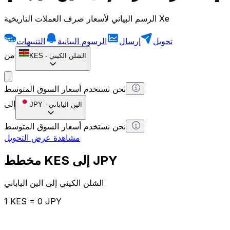
الرسم البياني لأسعار صرف العملات التاريخية Xe
تحويل
إرسال
الرسوم البيانية
التنبيهات
من
الشلن الكيني
-
KES
نحن نستخدم أسعار السوق المتوسط
إلى
الين الياباني
-
JPY
نحن نستخدم أسعار السوق المتوسط
مشاهدة عرض التحويل
مخطط KES إلى JPY
الشلن الكيني إلى الين الياباني
1 KES = 0 JPY
12H
1D
1W
1M
1Y
2Y
5Y
10Y