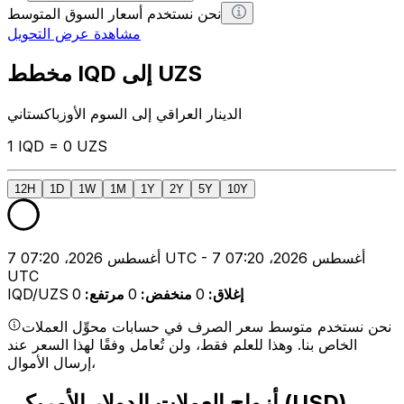
نحن نستخدم أسعار السوق المتوسط
مشاهدة عرض التحويل
مخطط IQD إلى UZS
الدينار العراقي إلى السوم الأوزباكستاني
1 IQD = 0 UZS
12H
1D
1W
1M
1Y
2Y
5Y
10Y
7 أغسطس 2026، 07:20 UTC - 7 أغسطس 2026، 07:20
UTC
إغلاق
:
0
منخفض
:
0
مرتفع
:
0
IQD/UZS
نحن نستخدم متوسط سعر الصرف في حسابات محوِّل العملات
الخاص بنا. وهذا للعلم فقط، ولن تُعامل وفقًا لهذا السعر عند
إرسال الأموال،
أزواج العملات الدولار الأمريكي (USD)