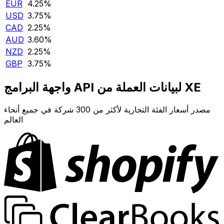
EUR
4.25‎%‎
USD
3.75‎%‎
CAD
2.25‎%‎
AUD
3.60‎%‎
NZD
2.25‎%‎
GBP
3.75‎%‎
واجهة البرامج API لبيانات العملة من XE
مصدر أسعار الفئة التجارية لأكثر من 300 شركة في جميع أنحاء
العالم