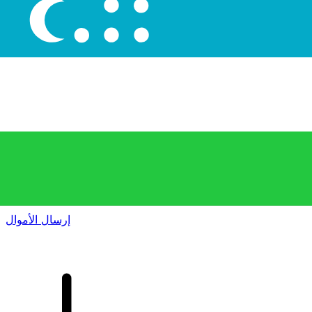
إكس إي (Xe) لتحويلات الأموال الدولية
أرسل المال عبر الإنترنت بسرعة وسهولة وأمان. تتبع مباشر
وإخطارات + خيارات مرنة للتسليم والدفع.
إرسال الأموال