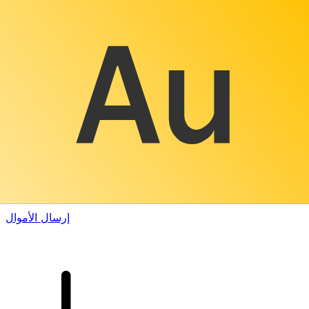
إكس إي (Xe) لتحويلات الأموال الدولية
أرسل المال عبر الإنترنت بسرعة وسهولة وأمان. تتبع مباشر
وإخطارات + خيارات مرنة للتسليم والدفع.
إرسال الأموال