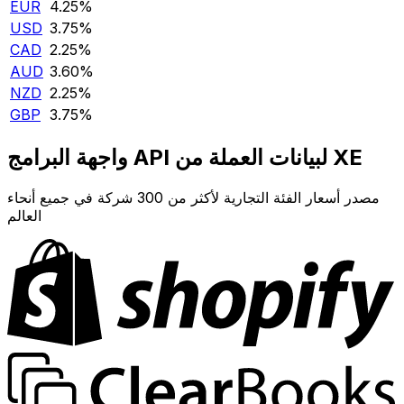
EUR
4.25‎%‎
USD
3.75‎%‎
CAD
2.25‎%‎
AUD
3.60‎%‎
NZD
2.25‎%‎
GBP
3.75‎%‎
واجهة البرامج API لبيانات العملة من XE
مصدر أسعار الفئة التجارية لأكثر من 300 شركة في جميع أنحاء
العالم