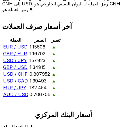
CNH إلى USD. رمز العملة لـ اليوان الصيني الخارجي هو CNH.
رمز العملة هو ¥.
آخر أسعار صرف العملات
تغيير
السعر
العملة
EUR / USD
1.15606
▲
GBP / EUR
1.16702
▲
USD / JPY
157.823
▲
GBP / USD
1.34915
▲
USD / CHF
0.807952
▲
USD / CAD
1.39493
▲
EUR / JPY
182.454
▲
AUD / USD
0.706706
▲
أسعار البنك المركزي
معدل الفائدة
العملة