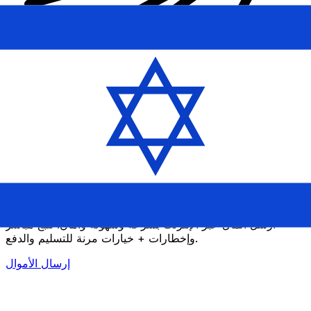
إكس إي (Xe) لتحويلات الأموال الدولية
أرسل المال عبر الإنترنت بسرعة وسهولة وأمان. تتبع مباشر
وإخطارات + خيارات مرنة للتسليم والدفع.
إرسال الأموال