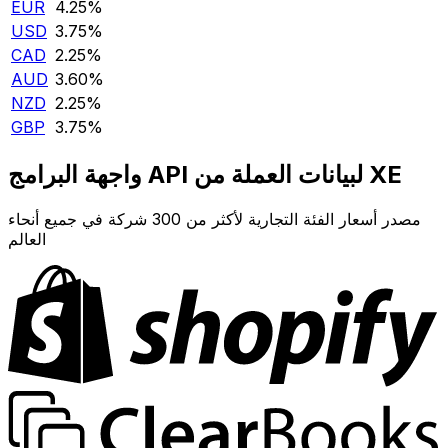
EUR
4.25‎%‎
USD
3.75‎%‎
CAD
2.25‎%‎
AUD
3.60‎%‎
NZD
2.25‎%‎
GBP
3.75‎%‎
واجهة البرامج API لبيانات العملة من XE
مصدر أسعار الفئة التجارية لأكثر من 300 شركة في جميع أنحاء
العالم