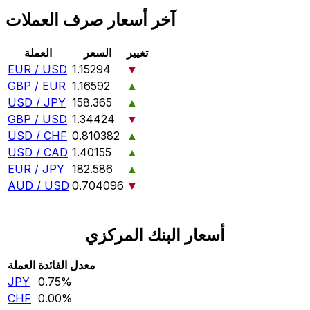
آخر أسعار صرف العملات
تغيير
السعر
العملة
EUR / USD
1.15294
▼
GBP / EUR
1.16592
▲
USD / JPY
158.365
▲
GBP / USD
1.34424
▼
USD / CHF
0.810382
▲
USD / CAD
1.40155
▲
EUR / JPY
182.586
▲
AUD / USD
0.704096
▼
أسعار البنك المركزي
معدل الفائدة
العملة
JPY
0.75‎%‎
CHF
0.00‎%‎