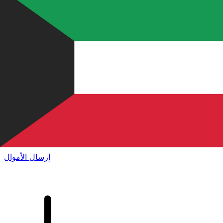
إكس إي (Xe) لتحويلات الأموال الدولية
أرسل المال عبر الإنترنت بسرعة وسهولة وأمان. تتبع مباشر
وإخطارات + خيارات مرنة للتسليم والدفع.
إرسال الأموال