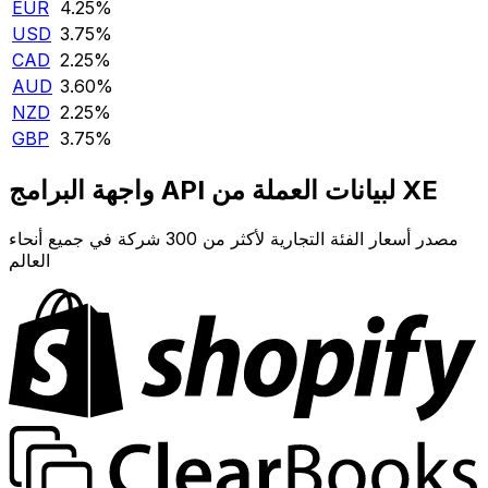
EUR
4.25‎%‎
USD
3.75‎%‎
CAD
2.25‎%‎
AUD
3.60‎%‎
NZD
2.25‎%‎
GBP
3.75‎%‎
واجهة البرامج API لبيانات العملة من XE
مصدر أسعار الفئة التجارية لأكثر من 300 شركة في جميع أنحاء
العالم