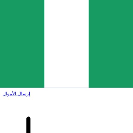
إكس إي (Xe) لتحويلات الأموال الدولية
أرسل المال عبر الإنترنت بسرعة وسهولة وأمان. تتبع مباشر
وإخطارات + خيارات مرنة للتسليم والدفع.
إرسال الأموال