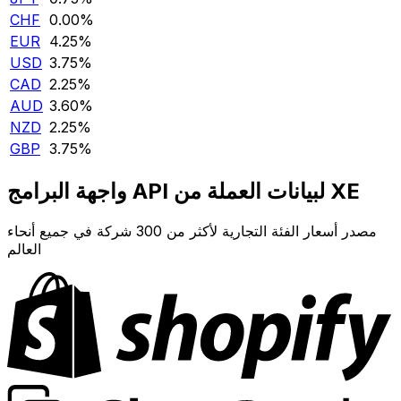
CHF
0.00‎%‎
EUR
4.25‎%‎
USD
3.75‎%‎
CAD
2.25‎%‎
AUD
3.60‎%‎
NZD
2.25‎%‎
GBP
3.75‎%‎
واجهة البرامج API لبيانات العملة من XE
مصدر أسعار الفئة التجارية لأكثر من 300 شركة في جميع أنحاء
العالم