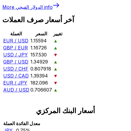
info
الدولار الفيجي
More
آخر أسعار صرف العملات
تغيير
السعر
العملة
EUR / USD
1.15594
▲
GBP / EUR
1.16726
▲
USD / JPY
157.530
▼
GBP / USD
1.34929
▲
USD / CHF
0.807918
▲
USD / CAD
1.39394
▼
EUR / JPY
182.096
▼
AUD / USD
0.706607
▲
أسعار البنك المركزي
معدل الفائدة
العملة
JPY
0.75‎%‎