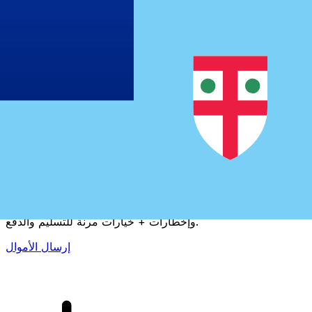
إكس إي (Xe) لتحويلات الأموال الدولية
أرسل المال عبر الإنترنت بسرعة وسهولة وأمان. تتبع مباشر
وإخطارات + خيارات مرنة للتسليم والدفع.
إرسال الأموال