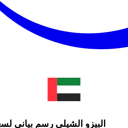
البيزو الشيلي رسم بياني لسع