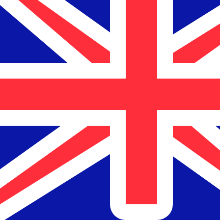
6 أغسطس 2026، 18:37 UTC - 6 أغسطس 2026، 18:37 UTC
إغلاق
:
0
منخفض
:
0
مرتفع
:
0
CLP/NZD
ات الدولار الأمريكي (USD) الشائعة
معلومات العملات
البيزو الشيلي
-
CLP
info
البيزو الشيلي
More
الدولار النيوزيلاندي
-
NZD