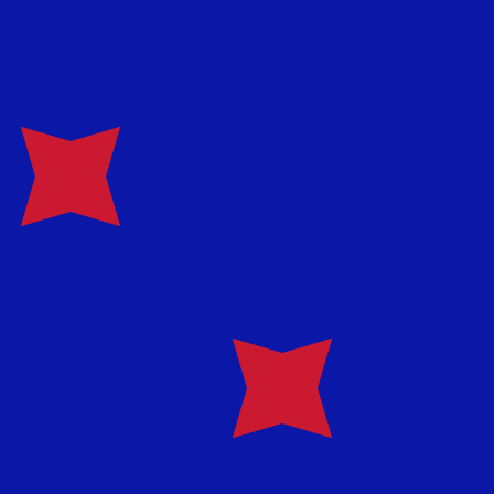
نحن نستخدم متوسط سعر الصرف في حسابات محوِّل العملات الخاص بنا. وهذا للعلم فقط، ولن تُعامل وفقًا لهذا السعر عند إرسال الأموال،
تُظهر تقييمات العملات لدينا أنّ سعر الصرف الأكثر رواجًا لعملة البيزو الشيلي هو سعر الصرف للزوج CLP إلى USD. رمز العملة لـ عملات البيزو الشيلي هو CLP. رمز العملة هو $.