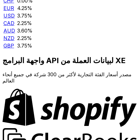
CHF
0.00‎%‎
EUR
4.25‎%‎
USD
3.75‎%‎
CAD
2.25‎%‎
AUD
3.60‎%‎
NZD
2.25‎%‎
GBP
3.75‎%‎
واجهة البرامج API لبيانات العملة من XE
مصدر أسعار الفئة التجارية لأكثر من 300 شركة في جميع أنحاء
العالم