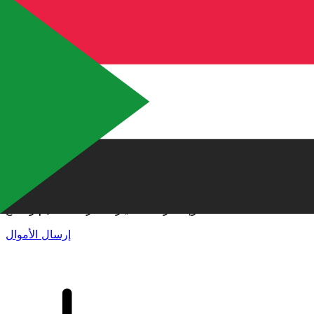
إكس إي (Xe) لتحويلات الأموال الدولية
أرسل المال عبر الإنترنت بسرعة وسهولة وأمان. تتبع مباشر
وإخطارات + خيارات مرنة للتسليم والدفع.
إرسال الأموال