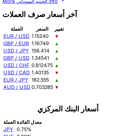
info
الجنيه السوداني
More
آخر أسعار صرف العملات
تغيير
السعر
العملة
EUR / USD
1.15240
▼
GBP / EUR
1.16749
▲
USD / JPY
158.414
▲
GBP / USD
1.34541
▲
USD / CHF
0.812475
▲
USD / CAD
1.40135
▼
EUR / JPY
182.555
▲
AUD / USD
0.703285
▼
أسعار البنك المركزي
معدل الفائدة
العملة
JPY
0.75‎%‎