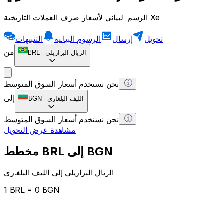
الرسم البياني لأسعار صرف العملات التاريخية Xe
تحويل
إرسال
الرسوم البيانية
التنبيهات
من
الريال البرازيلي
-
BRL
نحن نستخدم أسعار السوق المتوسط
إلى
الليف البلغاري
-
BGN
نحن نستخدم أسعار السوق المتوسط
مشاهدة عرض التحويل
مخطط BRL إلى BGN
الريال البرازيلي إلى الليف البلغاري
1 BRL = 0 BGN
12H
1D
1W
1M
1Y
2Y
5Y
10Y