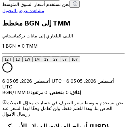
نحن نستخدم أسعار السوق المتوسط
مشاهدة عرض التحويل
مخطط BGN إلى TMM
الليف البلغاري إلى مانات تركمانستاني
1 BGN = 0 TMM
12H
1D
1W
1M
1Y
2Y
5Y
10Y
6 أغسطس 2026، 05:05 UTC - 6 أغسطس 2026، 05:05
UTC
إغلاق
:
0
منخفض
:
0
مرتفع
:
0
BGN/TMM
نحن نستخدم متوسط سعر الصرف في حسابات محوِّل العملات
الخاص بنا. وهذا للعلم فقط، ولن تُعامل وفقًا لهذا السعر عند
إرسال الأموال،
أزواج العملات الدولار الأمريكي (USD)