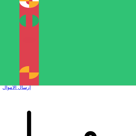
إكس إي (Xe) لتحويلات الأموال الدولية
أرسل المال عبر الإنترنت بسرعة وسهولة وأمان. تتبع مباشر
وإخطارات + خيارات مرنة للتسليم والدفع.
إرسال الأموال