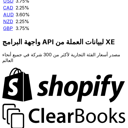
USD
3.75‎%‎
CAD
2.25‎%‎
AUD
3.60‎%‎
NZD
2.25‎%‎
GBP
3.75‎%‎
واجهة البرامج API لبيانات العملة من XE
مصدر أسعار الفئة التجارية لأكثر من 300 شركة في جميع أنحاء
العالم