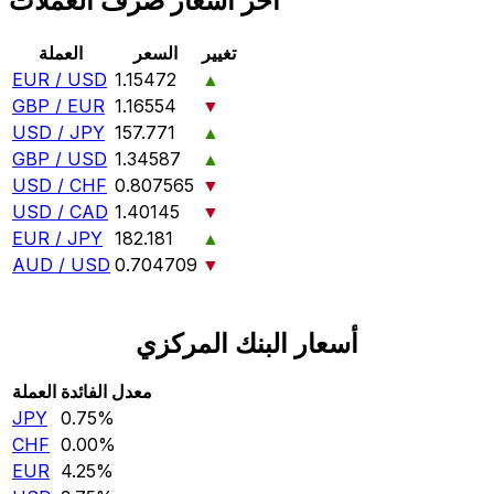
آخر أسعار صرف العملات
تغيير
السعر
العملة
EUR / USD
1.15472
▲
GBP / EUR
1.16554
▼
USD / JPY
157.771
▲
GBP / USD
1.34587
▲
USD / CHF
0.807565
▼
USD / CAD
1.40145
▼
EUR / JPY
182.181
▲
AUD / USD
0.704709
▼
أسعار البنك المركزي
معدل الفائدة
العملة
JPY
0.75‎%‎
CHF
0.00‎%‎
EUR
4.25‎%‎