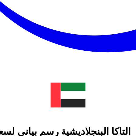
التاكا البنجلاديشية رسم بياني ل