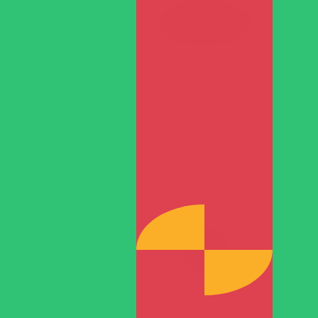
آخر أسعار صرف العملات
تغيير
السعر
العملة
EUR / USD
1.15589
▲
GBP / EUR
1.16722
▼
USD / JPY
157.823
▼
GBP / USD
1.34917
▲
USD / CHF
0.807846
▼
USD / CAD
1.39413
▼
EUR / JPY
182.426
▼
AUD / USD
0.706726
▲
واجهة البرامج API لبيانات العملة من XE
أسعار الفئة التجارية لأكثر من 300 شركة في جميع أنحاء العالم