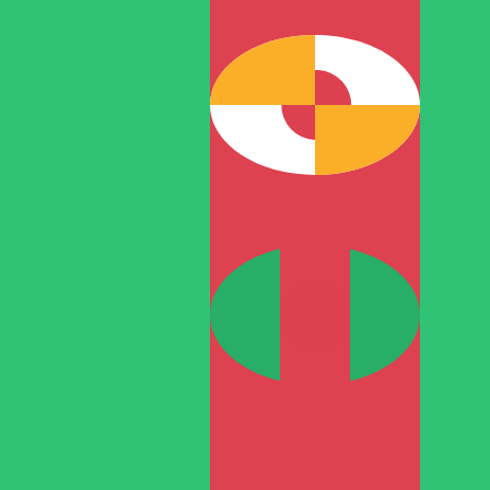
8 أغسطس 2026، 09:45 UTC - 8 أغسطس 2026، 09:45 UTC
إغلاق
:
0
منخفض
:
0
مرتفع
:
0
BDT/TMM
ات الدولار الأمريكي (USD) الشائعة
معلومات العملات
التاكا البنجلاديشية
-
BDT
info
التاكا البنجلاديشية
More
مانات تركمانستاني
-
TMM