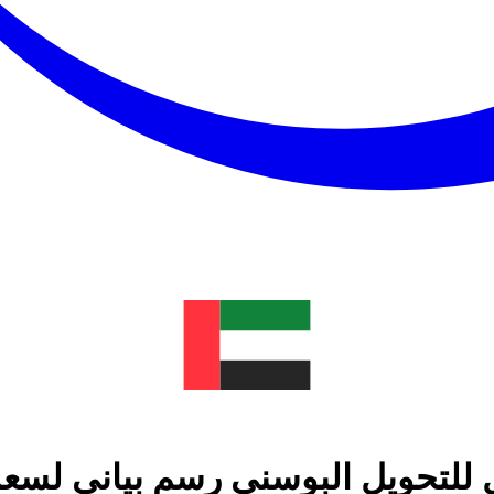
ل للتحويل البوسني رسم بياني لسعر