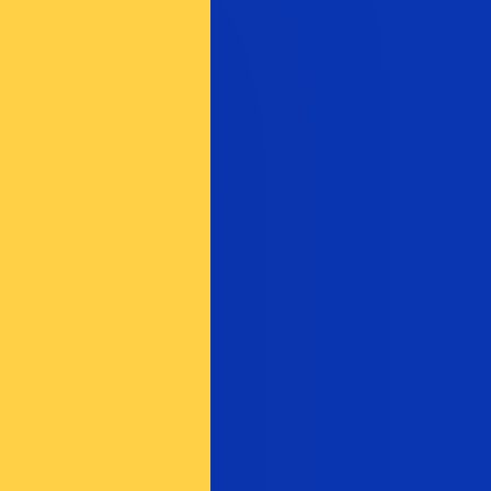
نحن نستخدم متوسط سعر الصرف في حسابات محوِّل العملات الخاص بنا. وهذا للعلم فقط، ولن تُعامل وفقًا لهذا السعر عند إرسال الأموال،