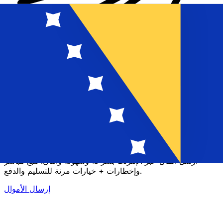
إكس إي (Xe) لتحويلات الأموال الدولية
أرسل المال عبر الإنترنت بسرعة وسهولة وأمان. تتبع مباشر
وإخطارات + خيارات مرنة للتسليم والدفع.
إرسال الأموال