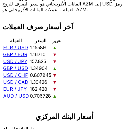
المانات الأذربيجاني هو سعر الصرف للزوج AZM إلى USD. رمز
العملة لـ عملات المانات الأذربيجاني هو AZM.
آخر أسعار صرف العملات
تغيير
السعر
العملة
EUR / USD
1.15589
▲
GBP / EUR
1.16710
▼
USD / JPY
157.825
▼
GBP / USD
1.34904
▲
USD / CHF
0.807845
▼
USD / CAD
1.39426
▼
EUR / JPY
182.428
▼
AUD / USD
0.706728
▲
أسعار البنك المركزي
معدل الفائدة
العملة