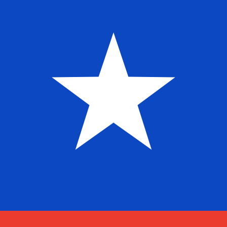
6 أغسطس 2026، 16:18 UTC - 6 أغسطس 2026، 16:18 UTC
إغلاق
:
0
منخفض
:
0
مرتفع
:
0
AED/CLP
ات الدولار الأمريكي (USD) الشائعة
معلومات العملات
الدرهم الإماراتي
-
AED
info
الدرهم الإماراتي
More
البيزو الشيلي
-
CLP