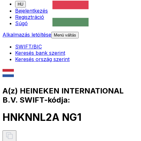
HU
Bejelentkezés
Regisztráció
Súgó
Alkalmazás letöltése
Menü váltás
SWIFT/BIC
Keresés bank szerint
Keresés ország szerint
A(z) HEINEKEN INTERNATIONAL
B.V. SWIFT-kódja:
HNKNNL2A NG1