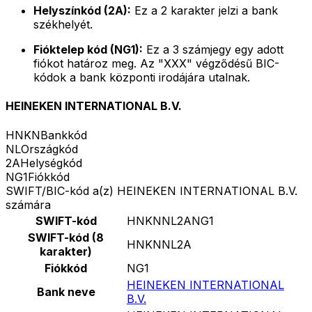
Helyszínkód (2A):
Ez a 2 karakter jelzi a bank
székhelyét.
Fióktelep kód (NG1):
Ez a 3 számjegy egy adott
fiókot határoz meg. Az "XXX" végződésű BIC-
kódok a bank központi irodájára utalnak.
HEINEKEN INTERNATIONAL B.V.
HNKN
Bankkód
NL
Országkód
2A
Helységkód
NG1
Fiókkód
SWIFT/BIC-kód a(z) HEINEKEN INTERNATIONAL B.V.
számára
SWIFT-kód
HNKNNL2ANG1
SWIFT-kód (8
HNKNNL2A
karakter)
Fiókkód
NG1
HEINEKEN INTERNATIONAL
Bank neve
B.V.