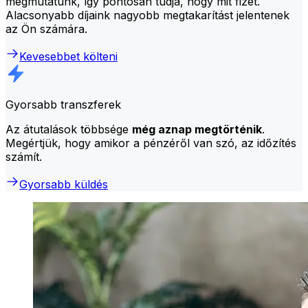
megmutatunk, így pontosan tudja, hogy mit fizet.
Alacsonyabb díjaink nagyobb megtakarítást jelentenek
az Ön számára.
Kevesebbet költeni
Gyorsabb transzferek
Az átutalások többsége
még aznap megtörténik
.
Megértjük, hogy amikor a pénzéről van szó, az időzítés
számít.
Gyorsabb küldés