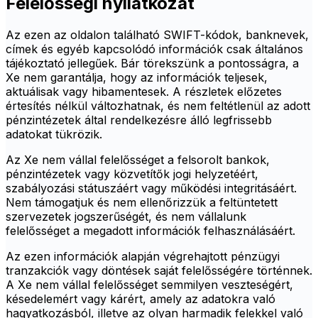
Felelősségi nyilatkozat
Az ezen az oldalon található SWIFT-kódok, banknevek,
címek és egyéb kapcsolódó információk csak általános
tájékoztató jellegűek. Bár törekszünk a pontosságra, a
Xe nem garantálja, hogy az információk teljesek,
aktuálisak vagy hibamentesek. A részletek előzetes
értesítés nélkül változhatnak, és nem feltétlenül az adott
pénzintézetek által rendelkezésre álló legfrissebb
adatokat tükrözik.
Az Xe nem vállal felelősséget a felsorolt bankok,
pénzintézetek vagy közvetítők jogi helyzetéért,
szabályozási státuszáért vagy működési integritásáért.
Nem támogatjuk és nem ellenőrizzük a feltüntetett
szervezetek jogszerűségét, és nem vállalunk
felelősséget a megadott információk felhasználásáért.
Az ezen információk alapján végrehajtott pénzügyi
tranzakciók vagy döntések saját felelősségére történnek.
A Xe nem vállal felelősséget semmilyen veszteségért,
késedelemért vagy kárért, amely az adatokra való
hagyatkozásból, illetve az olyan harmadik felekkel való