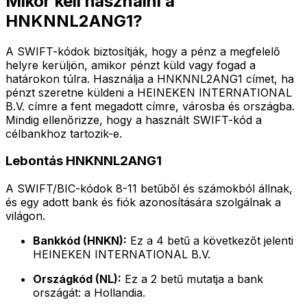
Mikor kell használni a
HNKNNL2ANG1?
A SWIFT-kódok biztosítják, hogy a pénz a megfelelő
helyre kerüljön, amikor pénzt küld vagy fogad a
határokon túlra. Használja a HNKNNL2ANG1 címet, ha
pénzt szeretne küldeni a HEINEKEN INTERNATIONAL
B.V. címre a fent megadott címre, városba és országba.
Mindig ellenőrizze, hogy a használt SWIFT-kód a
célbankhoz tartozik-e.
Lebontás HNKNNL2ANG1
A SWIFT/BIC-kódok 8-11 betűből és számokból állnak,
és egy adott bank és fiók azonosítására szolgálnak a
világon.
Bankkód (HNKN):
Ez a 4 betű a következőt jelenti
HEINEKEN INTERNATIONAL B.V.
Országkód (NL):
Ez a 2 betű mutatja a bank
országát: a Hollandia.