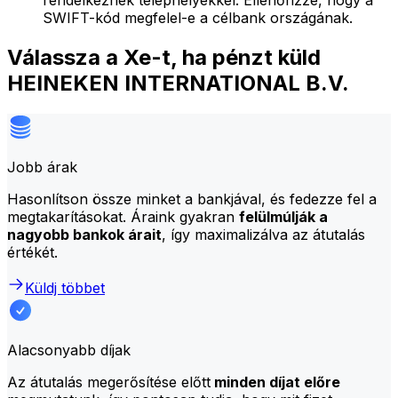
rendelkeznek telephelyekkel. Ellenőrizze, hogy a
SWIFT-kód megfelel-e a célbank országának.
Válassza a Xe-t, ha pénzt küld
HEINEKEN INTERNATIONAL B.V.
Jobb árak
Hasonlítson össze minket a bankjával, és fedezze fel a
megtakarításokat. Áraink gyakran
felülmúlják a
nagyobb bankok árait
, így maximalizálva az átutalás
értékét.
Küldj többet
Alacsonyabb díjak
Az átutalás megerősítése előtt
minden díjat előre