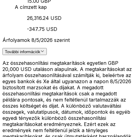
15.00 GBP
A címzett kap
26,316.24 USD
-347.75 USD
Árfolyamok 8/5/2026 szerint
További információk
Az összehasonlítási megtakarítások egyetlen GBP
20,000 USD utaláson alapulnak. A megtakarításokat az
árfolyam összehasonlításával számítják ki, beleértve az
egyes bankok és Xe által ugyanazon a napon 8/5/2026
biztosított marzsokat és díjakat. A megadott
összehasonlítási megtakarítások csak a megadott
példára pontosak, és nem feltétlenül tartalmazzák az
összes költséget és díjat. A különböző valutaváltási
összegek, valutatípusok, dátumok, időpontok és egyéb
egyedi tényezők különböző összehasonlítási
megtakarításokat eredményeznek. Ezért ezek az
eredmények nem feltétlenül jelzik a tényleges
megtakarításokat, és csak útmutatásként használandók.