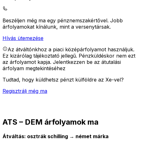
Beszéljen még ma egy pénznemszakértővel.
Jobb
árfolyamokat kínálunk, mint a versenytársak.
Hívás ütemezése
Az átváltónkhoz a piaci középárfolyamot használjuk.
Ez kizárólag tájékoztató jellegű. Pénzküldéskor nem ezt
az árfolyamot kapja.
Jelentkezzen be az átutalási
árfolyam megtekintéséhez
Tudtad, hogy küldhetsz pénzt külföldre az Xe-vel?
Regisztrálj még ma
ATS – DEM árfolyamok ma
Átváltás: osztrák schilling → német márka