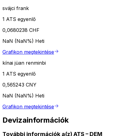
svájci frank
1 ATS egyenlő
0,0680238 CHF
NaN (NaN%)
Heti
Grafikon megtekintése
kínai jüan renminbi
1 ATS egyenlő
0,565243 CNY
NaN (NaN%)
Heti
Grafikon megtekintése
Devizainformációk
További információk a(z) ATS – DEM