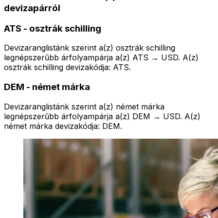
devizapárról
ATS
-
osztrák schilling
Devizaranglistánk szerint a(z) osztrák schilling
legnépszerűbb árfolyampárja a(z) ATS → USD. A(z)
osztrák schilling devizakódja: ATS.
DEM
-
német márka
Devizaranglistánk szerint a(z) német márka
legnépszerűbb árfolyampárja a(z) DEM → USD. A(z)
német márka devizakódja: DEM.