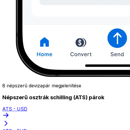
8 népszerű devizapár megjelenítése
Népszerű osztrák schilling (ATS) párok
ATS - USD