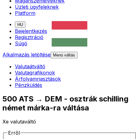
Magánszemélyeknek
Üzleti ügyfeleknek
Platform
HU
Bejelentkezés
Regisztráció
Súgó
Alkalmazás letöltése
Menü váltás
Valutaátváltó
Valutagrafikonok
Árfolyamriasztások
Pénzküldés
500 ATS → DEM - osztrák schilling
német márka-ra váltása
Xe valutaváltó
Erről