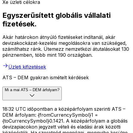
Xe üzleti célokra
Egyszerűsített globális vállalati
fizetések.
Akár határokon átnyúló fizetéseket indítanál, akár
devizakockázat-kezelési megoldásokra van szükséged,
számíthatsz ránk. Ütemezz nemzetközi átutalásokat 130
pénznemben, több mint 190 országban.
Üzleti kifizetések
ATS – DEM gyakran ismételt kérdések
Mi a mai ATS – DEM árfolyam?
18:32 UTC időpontban a középárfolyam szerinti ATS –
DEM árfolyam: {fromCurrencySymbol}1 =
{toCurrencySymbol}0.1421. A középárfolyam a globális
devizapiacokon jegyzett vételi és eladási árak közötti
középérték. Ha szeretnéd megnézni, mennyibe kerülne