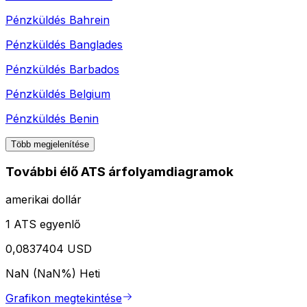
Pénzküldés
Bahrein
Pénzküldés
Banglades
Pénzküldés
Barbados
Pénzküldés
Belgium
Pénzküldés
Benin
Több megjelenítése
További élő ATS árfolyamdiagramok
amerikai dollár
1 ATS egyenlő
0,0837404 USD
NaN (NaN%)
Heti
Grafikon megtekintése