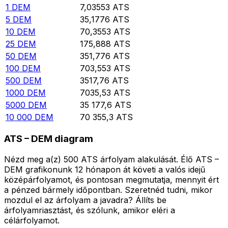
1
DEM
7,03553
ATS
5
DEM
35,1776
ATS
10
DEM
70,3553
ATS
25
DEM
175,888
ATS
50
DEM
351,776
ATS
100
DEM
703,553
ATS
500
DEM
3517,76
ATS
1000
DEM
7035,53
ATS
5000
DEM
35 177,6
ATS
10 000
DEM
70 355,3
ATS
ATS – DEM diagram
Nézd meg a(z) 500 ATS árfolyam alakulását. Élő ATS –
DEM grafikonunk 12 hónapon át követi a valós idejű
középárfolyamot, és pontosan megmutatja, mennyit ért
a pénzed bármely időpontban. Szeretnéd tudni, mikor
mozdul el az árfolyam a javadra? Állíts be
árfolyamriasztást, és szólunk, amikor eléri a
célárfolyamot.