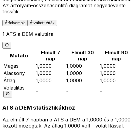
Az árfolyam-összehasonlító diagramot negyedévente
frissítik.
Árfolyamok
Átváltott érték
1 ATS a DEM valutára
Elmúlt 7
Elmúlt 30
Elmúlt 90
Mutató
nap
nap
nap
Magas
1,0000
1,0000
1,0000
Alacsony
1,0000
1,0000
1,0000
Átlag
1,0000
1,0000
1,0000
Volatilitás
-
-
-
ATS a DEM statisztikákhoz
Az elmúlt 7 napban a ATS a DEM a 1,0000 és a 1,0000
között mozogtak. Az átlag 1,0000 volt - volatilitással.