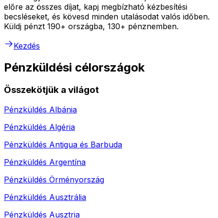
előre az összes díjat, kapj megbízható kézbesítési
becsléseket, és kövesd minden utalásodat valós időben.
Küldj pénzt 190+ országba, 130+ pénznemben.
Kezdés
Pénzküldési célországok
Összekötjük a világot
Pénzküldés
Albánia
Pénzküldés
Algéria
Pénzküldés
Antigua és Barbuda
Pénzküldés
Argentína
Pénzküldés
Örményország
Pénzküldés
Ausztrália
Pénzküldés
Ausztria