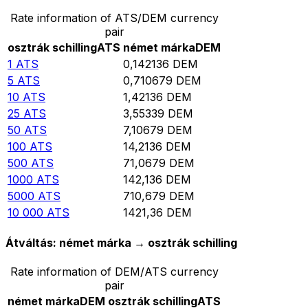
Rate information of ATS/DEM currency
pair
osztrák schilling
ATS
német márka
DEM
1
ATS
0,142136
DEM
5
ATS
0,710679
DEM
10
ATS
1,42136
DEM
25
ATS
3,55339
DEM
50
ATS
7,10679
DEM
100
ATS
14,2136
DEM
500
ATS
71,0679
DEM
1000
ATS
142,136
DEM
5000
ATS
710,679
DEM
10 000
ATS
1421,36
DEM
Átváltás: német márka → osztrák schilling
Rate information of DEM/ATS currency
pair
német márka
DEM
osztrák schilling
ATS