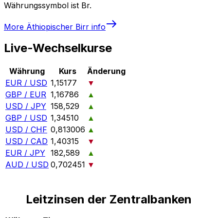
Währungssymbol ist Br.
More
Äthiopischer Birr
info
Live-Wechselkurse
Währung
Kurs
Änderung
EUR / USD
1,15177
▼
GBP / EUR
1,16786
▲
USD / JPY
158,529
▲
GBP / USD
1,34510
▲
USD / CHF
0,813006
▲
USD / CAD
1,40315
▼
EUR / JPY
182,589
▲
AUD / USD
0,702451
▼
Leitzinsen der Zentralbanken