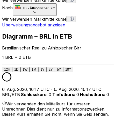
Wir verwenden Marktmittelkurse
Nach
ETB
-
Äthiopischer Birr
Wir verwenden Marktmittelkurse
Überweisungsangebot anzeigen
Diagramm – BRL in ETB
Brasilianischer Real zu Äthiopischer Birr
1 BRL = 0 ETB
12H
1D
1W
1M
1Y
2Y
5Y
10Y
6. Aug. 2026, 16:17 UTC - 6. Aug. 2026, 16:17 UTC
BRL/ETB
Schlusskurs
:
0
Tiefstkurs
:
0
Höchstkurs
:
0
Wir verwenden den Mittelkurs für unseren
Umrechner. Dies dient nur zu Informationszwecken.
Diesen Kurs erhalten Sie nicht, wenn Sie Geld senden.