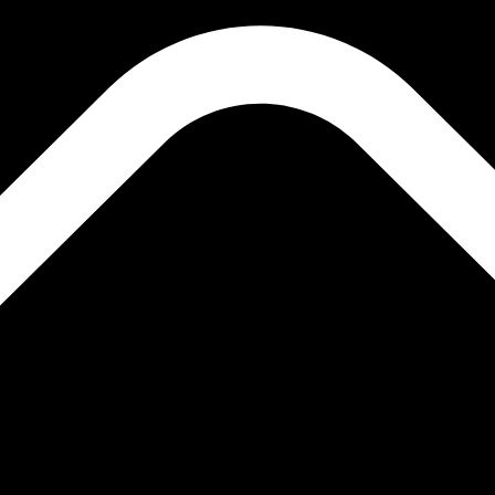
Ripple هو سعر الصرف للزوج XRP إلى USD. رمز العملة لـ ريبل هو XRP.
معدل الفائدة
العملة
JPY
0.75‎%‎
CHF
0.00‎%‎
EUR
4.25‎%‎
USD
3.75‎%‎
CAD
2.25‎%‎
AUD
3.60‎%‎
NZD
2.25‎%‎
GBP
3.75‎%‎
مصدر 