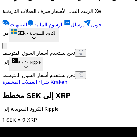
الرسم البياني لأسعار صرف العملات التاريخية Xe
تحويل
إرسال
الرسوم البيانية
التنبيهات
من
الكرونا السويدية
-
SEK
نحن نستخدم أسعار السوق المتوسط
إلى
XRP
-
Ripple
نحن نستخدم أسعار السوق المتوسط
شراء العملات المشفرة Kraken
مخطط SEK إلى XRP
الكرونا السويدية إلى Ripple
1 SEK = 0 XRP
12H
1D
1W
1M
1Y
2Y
5Y
10Y