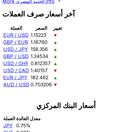
info
الجنيه المصري
More
آخر أسعار صرف العملات
تغيير
السعر
العملة
EUR / USD
1.15223
▼
GBP / EUR
1.16760
▲
USD / JPY
158.356
▲
GBP / USD
1.34534
▲
USD / CHF
0.812357
▲
USD / CAD
1.40157
▼
EUR / JPY
182.462
▲
AUD / USD
0.703206
▼
أسعار البنك المركزي
معدل الفائدة
العملة
JPY
0.75‎%‎