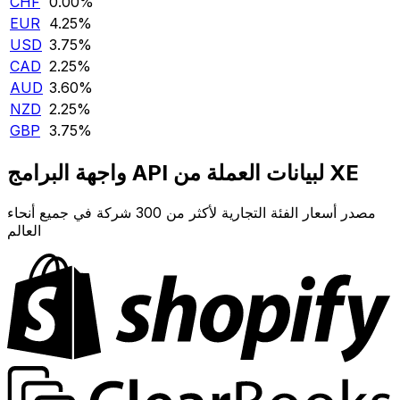
CHF
0.00‎%‎
EUR
4.25‎%‎
USD
3.75‎%‎
CAD
2.25‎%‎
AUD
3.60‎%‎
NZD
2.25‎%‎
GBP
3.75‎%‎
واجهة البرامج API لبيانات العملة من XE
مصدر أسعار الفئة التجارية لأكثر من 300 شركة في جميع أنحاء
العالم