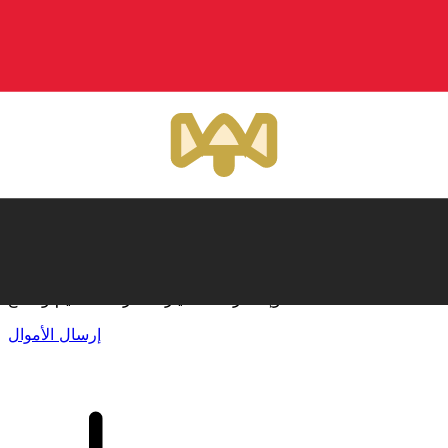
إكس إي (Xe) لتحويلات الأموال الدولية
أرسل المال عبر الإنترنت بسرعة وسهولة وأمان. تتبع مباشر
وإخطارات + خيارات مرنة للتسليم والدفع.
إرسال الأموال