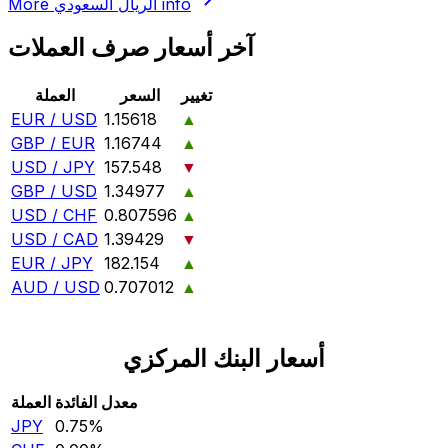
info
الريال السعودي
More
آخر أسعار صرف العملات
تغيير
السعر
العملة
EUR / USD
1.15618
▲
GBP / EUR
1.16744
▲
USD / JPY
157.548
▼
GBP / USD
1.34977
▲
USD / CHF
0.807596
▲
USD / CAD
1.39429
▼
EUR / JPY
182.154
▲
AUD / USD
0.707012
▲
أسعار البنك المركزي
معدل الفائدة
العملة
JPY
0.75‎%‎