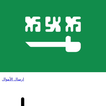
إكس إي (Xe) لتحويلات الأموال الدولية
أرسل المال عبر الإنترنت بسرعة وسهولة وأمان. تتبع مباشر
وإخطارات + خيارات مرنة للتسليم والدفع.
إرسال الأموال