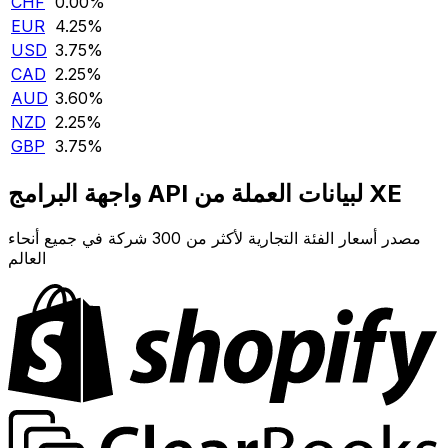
CHF
0.00‎%‎
EUR
4.25‎%‎
USD
3.75‎%‎
CAD
2.25‎%‎
AUD
3.60‎%‎
NZD
2.25‎%‎
GBP
3.75‎%‎
واجهة البرامج API لبيانات العملة من XE
مصدر أسعار الفئة التجارية لأكثر من 300 شركة في جميع أنحاء
العالم