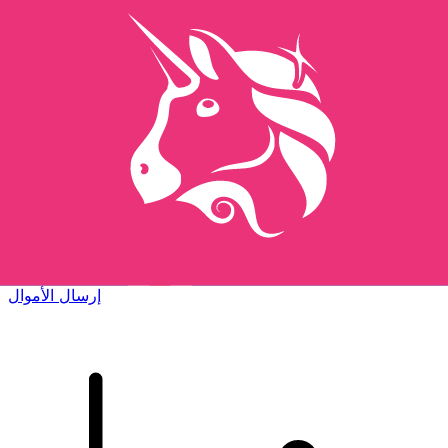
إكس إي (Xe) لتحويلات الأموال الدولية
أرسل المال عبر الإنترنت بسرعة وسهولة وأمان. تتبع مباشر
وإخطارات + خيارات مرنة للتسليم والدفع.
إرسال الأموال