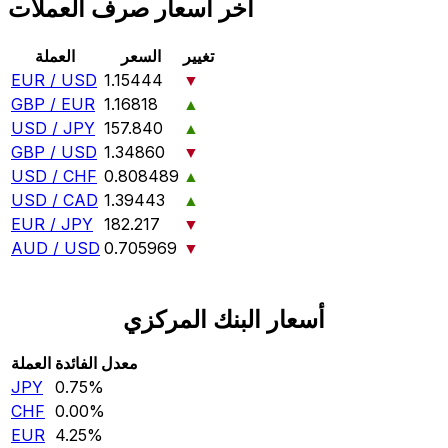
آخر أسعار صرف العملات
تغيير
السعر
العملة
EUR / USD
1.15444
▼
GBP / EUR
1.16818
▲
USD / JPY
157.840
▲
GBP / USD
1.34860
▼
USD / CHF
0.808489
▲
USD / CAD
1.39443
▲
EUR / JPY
182.217
▼
AUD / USD
0.705969
▼
أسعار البنك المركزي
معدل الفائدة
العملة
JPY
0.75‎%‎
CHF
0.00‎%‎
EUR
4.25‎%‎