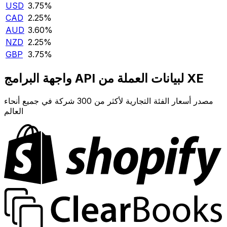
USD
3.75‎%‎
CAD
2.25‎%‎
AUD
3.60‎%‎
NZD
2.25‎%‎
GBP
3.75‎%‎
واجهة البرامج API لبيانات العملة من XE
مصدر أسعار الفئة التجارية لأكثر من 300 شركة في جميع أنحاء
العالم