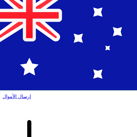
إكس إي (Xe) لتحويلات الأموال الدولية
أرسل المال عبر الإنترنت بسرعة وسهولة وأمان. تتبع مباشر
وإخطارات + خيارات مرنة للتسليم والدفع.
إرسال الأموال