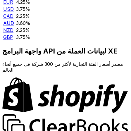
EUR
4.25‎%‎
USD
3.75‎%‎
CAD
2.25‎%‎
AUD
3.60‎%‎
NZD
2.25‎%‎
GBP
3.75‎%‎
واجهة البرامج API لبيانات العملة من XE
مصدر أسعار الفئة التجارية لأكثر من 300 شركة في جميع أنحاء
العالم