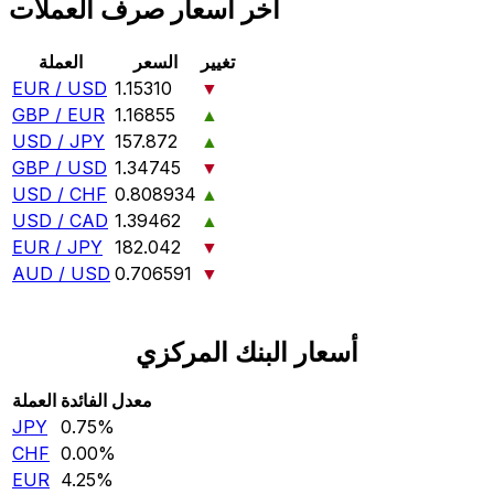
آخر أسعار صرف العملات
تغيير
السعر
العملة
EUR / USD
1.15310
▼
GBP / EUR
1.16855
▲
USD / JPY
157.872
▲
GBP / USD
1.34745
▼
USD / CHF
0.808934
▲
USD / CAD
1.39462
▲
EUR / JPY
182.042
▼
AUD / USD
0.706591
▼
أسعار البنك المركزي
معدل الفائدة
العملة
JPY
0.75‎%‎
CHF
0.00‎%‎
EUR
4.25‎%‎