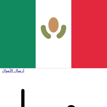
إكس إي (Xe) لتحويلات الأموال الدولية
أرسل المال عبر الإنترنت بسرعة وسهولة وأمان. تتبع مباشر
وإخطارات + خيارات مرنة للتسليم والدفع.
إرسال الأموال