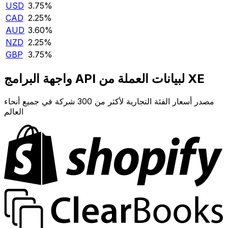
USD
3.75‎%‎
CAD
2.25‎%‎
AUD
3.60‎%‎
NZD
2.25‎%‎
GBP
3.75‎%‎
واجهة البرامج API لبيانات العملة من XE
مصدر أسعار الفئة التجارية لأكثر من 300 شركة في جميع أنحاء
العالم