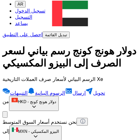
AR
تسجيل الدخول
التسجيل
يساعد
احصل على التطبيق
تبديل القائمة
دولار هونج كونج رسم بياني لسعر
الصرف إلى البيزو المكسيكي
الرسم البياني لأسعار صرف العملات التاريخية Xe
تحويل
إرسال
الرسوم البيانية
التنبيهات
من
دولار هونج كونج
-
HKD
نحن نستخدم أسعار السوق المتوسط
إلى
البيزو المكسيكي
-
MXN