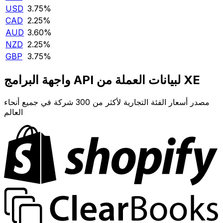
USD
3.75‎%‎
CAD
2.25‎%‎
AUD
3.60‎%‎
NZD
2.25‎%‎
GBP
3.75‎%‎
واجهة البرامج API لبيانات العملة من XE
مصدر أسعار الفئة التجارية لأكثر من 300 شركة في جميع أنحاء
العالم