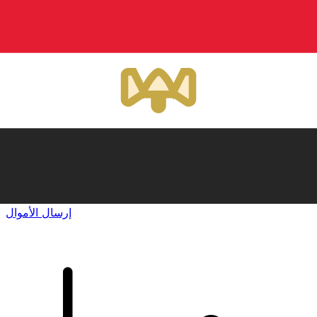
إكس إي (Xe) لتحويلات الأموال الدولية
أرسل المال عبر الإنترنت بسرعة وسهولة وأمان. تتبع مباشر
وإخطارات + خيارات مرنة للتسليم والدفع.
إرسال الأموال