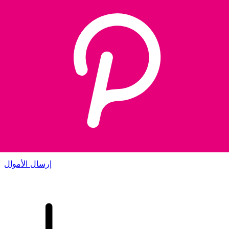
إكس إي (Xe) لتحويلات الأموال الدولية
أرسل المال عبر الإنترنت بسرعة وسهولة وأمان. تتبع مباشر
وإخطارات + خيارات مرنة للتسليم والدفع.
إرسال الأموال