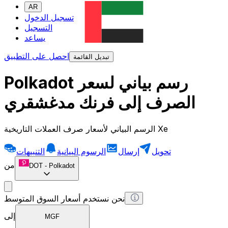
AR
تسجيل الدخول
التسجيل
يساعد
احصل على التطبيق
تبديل القائمة
Polkadot رسم بياني لسعر
الصرف إلى فرنك مدغشقري
الرسم البياني لأسعار صرف العملات التاريخية Xe
تحويل
إرسال
الرسوم البيانية
التنبيهات
من
DOT
-
Polkadot
نحن نستخدم أسعار السوق المتوسط
إلى
MGF