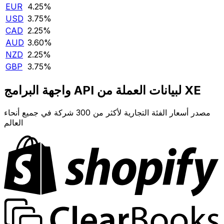
EUR
4.25‎%‎
USD
3.75‎%‎
CAD
2.25‎%‎
AUD
3.60‎%‎
NZD
2.25‎%‎
GBP
3.75‎%‎
واجهة البرامج API لبيانات العملة من XE
مصدر أسعار الفئة التجارية لأكثر من 300 شركة في جميع أنحاء
العالم