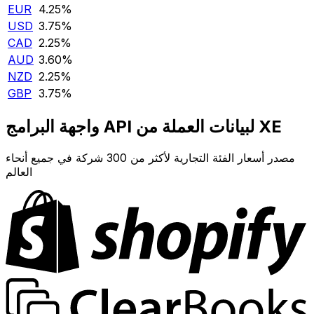
EUR
4.25‎%‎
USD
3.75‎%‎
CAD
2.25‎%‎
AUD
3.60‎%‎
NZD
2.25‎%‎
GBP
3.75‎%‎
واجهة البرامج API لبيانات العملة من XE
مصدر أسعار الفئة التجارية لأكثر من 300 شركة في جميع أنحاء
العالم