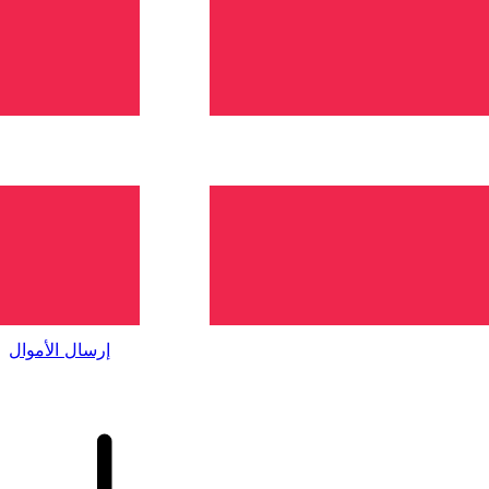
إكس إي (Xe) لتحويلات الأموال الدولية
أرسل المال عبر الإنترنت بسرعة وسهولة وأمان. تتبع مباشر
وإخطارات + خيارات مرنة للتسليم والدفع.
إرسال الأموال