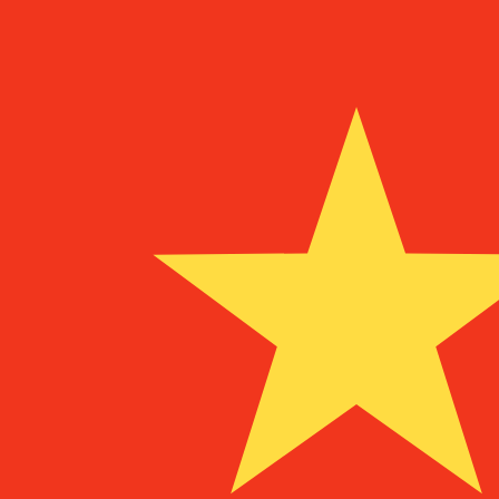
12H
1D
1W
1M
1Y
2Y
5Y
10Y
9 أغسطس 2026، 14:40 UTC - 9 أغسطس 2026، 14:40 UTC
إغلاق
:
0
منخفض
:
0
مرتفع
:
0
CNY/VAL
ات الدولار الأمريكي (USD) الشائعة
معلومات العملات
اليوان الرينمنبي الصيني
-
CNY
info
اليوان الرينمنبي الصيني
More
ليرة مدينة الفاتيكان
-
VAL