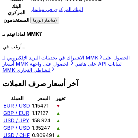
البنك
البنك المركزي في ميانمار
المركزي
المستخدمون
ميانمار (بورما)
لماذا تهتم بـ MMK؟
أرغب في...
الحصول على
الاشتراك في تحديثات البريد الإلكتروني لـ MMK
أسعار MMK على هاتفي
الحصول على واجهة API لبيانات
MMK لنشاطي التجاري
آخر أسعار صرف العملات
تغيير
السعر
العملة
EUR / USD
1.15471
▼
GBP / EUR
1.17127
▲
USD / JPY
158.924
▲
GBP / USD
1.35247
▲
USD / CHF
0.809491
▲