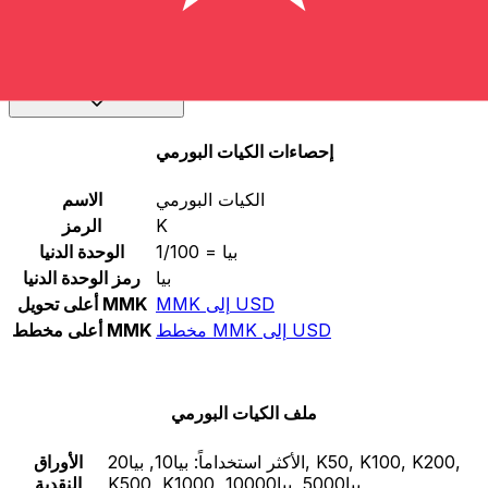
اختر عملة
متابعة
الكيات البورمي
-
MMK
إحصاءات الكيات البورمي
الكيات البورمي
الاسم
K
الرمز
1/100 = بيا
الوحدة الدنيا
بيا
رمز الوحدة الدنيا
MMK إلى USD
أعلى تحويل MMK
مخطط MMK إلى USD
أعلى مخطط MMK
ملف الكيات البورمي
الأكثر استخداماً:
بيا10, بيا20, K50, K100, K200,
الأوراق
K500, K1000, بيا5000, بيا10000
النقدية