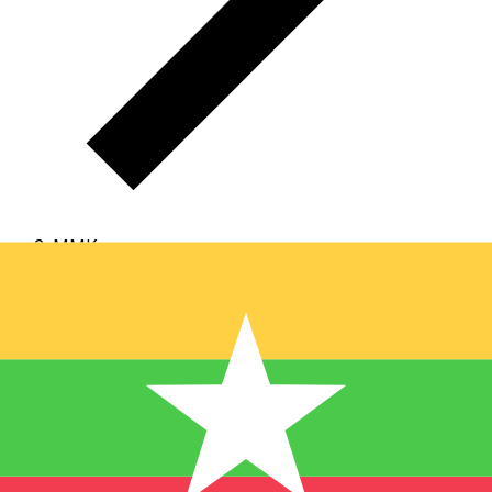
MMK
MMK - الكيات البورمي
الكيات البورمي هي عملة ميانمار (بورما).
تُظهر تصنيفاتنا أن أشهر
رمز
سعر صرف لـ الكيات البورمي هو من MMK إلى USD.
في الأسفل ستجد
، ورمز العملة هو K.
العملة لـ كيات هو MMK
أسعار الكيات البورمي ومحّول عملات.
تنبيه: أسعار MMK المدرجة على XE.com هي أسعار الصرف
.
الرسمية. قد تختلف أسعار MMK في السوق السوداء
بشكل كبير