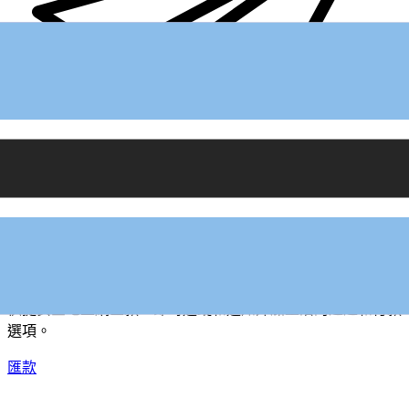
XE 國際匯款
快捷安全地上網匯款。即時追蹤和通知外加靈活的遞送和付款
選項。
匯款