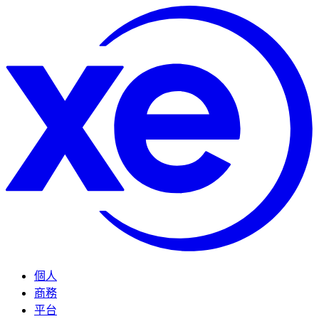
個人
商務
平台