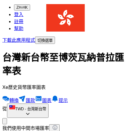
ZH-HK
登入
註冊
幫助
下載此應用程式
切換選單
台灣新台幣至博茨瓦納普拉匯
率表
Xe歷史貨幣匯率圖表
轉換
匯款
圖表
提示
從
TWD
-
台灣新台幣
我們使用中間市場匯率