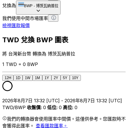
兌換為
BWP
-
博茨瓦納普拉
我們使用中間市場匯率
檢視匯款報價
TWD 兌換 BWP 圖表
將 台灣新台幣 轉換為 博茨瓦納普拉
1 TWD = 0 BWP
12H
1D
1W
1M
1Y
2Y
5Y
10Y
2026年8月7日 13:32 [UTC] - 2026年8月7日 13:32 [UTC]
TWD/BWP
收盤價
:
0
低位
:
0
高位
:
0
我們的轉換器會使用匯率中間價。這僅供參考。您匯款時不
會獲得此匯率。
查看匯款匯率。