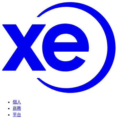
個人
商務
平台