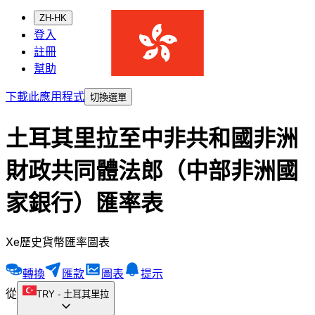
ZH-HK
登入
註冊
幫助
下載此應用程式
切換選單
土耳其里拉至中非共和國非洲
財政共同體法郎（中部非洲國
家銀行）匯率表
Xe歷史貨幣匯率圖表
轉換
匯款
圖表
提示
從
TRY
-
土耳其里拉