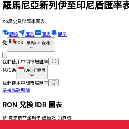
羅馬尼亞新列伊至印尼盾匯率
Xe歷史貨幣匯率圖表
轉換
匯款
圖表
提示
從
RON
-
羅馬尼亞新列伊
我們使用中間市場匯率
兌換為
IDR
-
印尼盾
我們使用中間市場匯率
檢視匯款報價
RON 兌換 IDR 圖表
將 羅馬尼亞新列伊 轉換為 印尼盾